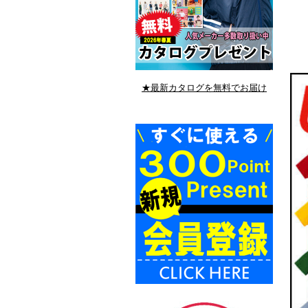
★最新カタログを無料でお届け