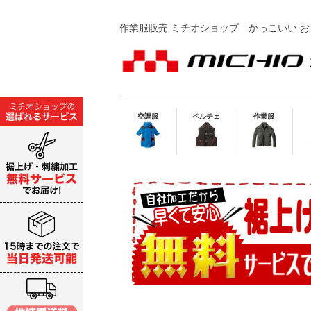
作業服販売 ミチオショップ
かっこいい お
空調服
ペルチェ
作業服