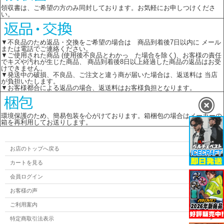
領収書は、ご希望の方のみ同封しております。お気軽にお申しつけくださ
い。
▼不良品のため返品・交換をご希望の場合は 商品到着後7日以内に メール
または電話でご連絡ください。
▼ご使用された商品 (使用後不良品とわかっ た場合を除く)、お客様の責任
でキズや汚れが生じた商品、 商品到着後8日以上経過した商品の返品はお受
けできません。
▼発送中の破損、不良品、ご注文と違う商が届いた場合は、返送料は 当店
が負担いたします。
▼お客様都合による返品の場合、返送料はお客様負担となります。
環境保護のため、簡易包装を心がけております。箱梱包の場合はメーカーの
箱を再利用してお送りします。
お店のトップへ戻る
カートを見る
会員ログイン
お客様の声
ご利用案内
特定商取引法表示