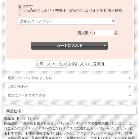
返品不可:
こちらの商品は返品・交換不可の商品になります※初期不良除
く
購入数：
枚
お気に入りに追加済
返品についての詳細はこちら
お問い合わせ
友達にメールですすめる
商品仕様
製品名: ドライ Tシャツ
商品説明: 「誰からも愛されるドライTシャツ」4.1オンスの生地規格にしたこと、こ
れこそがユナイテッドアスレのこだわり コスパに優れたドライTシャツ、プリントに
もおすすめ。 お手頃価格でも作りはしっかり。アクティブシーンを支えます。 特徴
・生地の厚さが、最適な快適さを生む ・多機能ながら、コストパフォーマンスも逸品