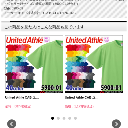
・49カラー16サイズの豊富な展開（5900-01,03含む）
型番: 5900-02
メーカー: キャブ株式会社 C.A.B. CLOTHING INC.
この商品を見た人はこんな商品も見ています
United Athle CAB ユ…
United Athle CAB ユ…
U
価格：887円(税込)
価格：1,173円(税込)
価