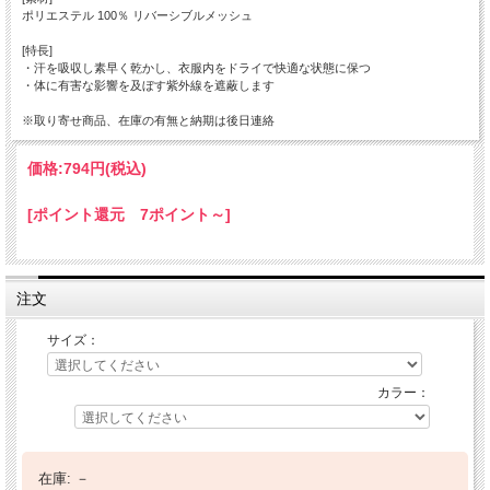
ポリエステル 100％ リバーシブルメッシュ
[特長]
・汗を吸収し素早く乾かし、衣服内をドライで快適な状態に保つ
・体に有害な影響を及ぼす紫外線を遮蔽します
※取り寄せ商品、在庫の有無と納期は後日連絡
価格:
794円
(税込)
[ポイント還元 7ポイント～]
注文
サイズ：
カラー：
在庫:
－