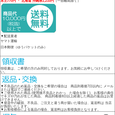
本土770円 ・ 北海道 沖縄県1,210円
（一部離島除く）
▼配送業者
ヤマト運輸
日本郵便（ゆうパケットのみ）
領収書は、ご希望の方のみ同封しております。お気軽にお申しつけくださ
い。
▼不良品のため返品・交換をご希望の場合は 商品到着後7日以内に メール
または電話でご連絡ください。
▼ご使用された商品 (使用後不良品とわかっ た場合を除く)、お客様の責任
でキズや汚れが生じた商品、 商品到着後8日以上経過した商品の返品はお受
けできません。
▼発送中の破損、不良品、ご注文と違う商が届いた場合は、返送料は 当店
が負担いたします。
▼お客様都合による返品の場合、返送料はお客様負担となります。