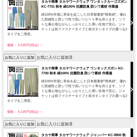
タカヤ商事 タカヤワークウェア ワンタックカーゴズボン
KC-7701 秋冬 綿100% 抗菌防臭 防シワ素材 作業服
綿100%市場に革命を起こした日本製素材"簡単綿"。優れ
た防縮性と防シワ性で高いリピート率を誇ります。ソフ
トな着心地ながらしっかりとした厚い生地で安心。ジャ
ケットは前ファスナータイプと前ボタンタイプの選べる2
タイプをご用意。
価格： 6,545円(税込)
～
お気に入りに追加済
タカヤ商事 タカヤワークウェア ワンタックズボン KC-
7700 秋冬 綿100% 抗菌防臭 防シワ素材 作業服
綿100%市場に革命を起こした日本製素材"簡単綿"。優れ
た防縮性と防シワ性で高いリピート率を誇ります。ソフ
トな着心地ながらしっかりとした厚い生地で安心。ジャ
ケットは前ファスナータイプと前ボタンタイプの選べる2
タイプをご用意。
価格： 6,105円(税込)
～
お気に入りに追加済
タカヤ商事 タカヤワークウェア ジャンパー KC-8800 秋