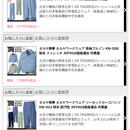
火災や機器の障害を防ぐJIS T8118対応のハイレベルな高
品質の日本製素材の帯電防止ウェア。軽量感と伸縮性に
優れた日本製高機能中空糸素材。
価格： 5,775円(税込)
～
お気に入りに追加済
タカヤ商事 タカヤワークウェア 長袖ブルゾン KM-1550
秋冬 ストレッチ JIST8118規格適合 作業服
火災や機器の障害を防ぐJIS T8118対応のハイレベルな高
品質の日本製素材の帯電防止ウェア。軽量感と伸縮性に
優れた日本製高機能中空糸素材。
価格： 7,095円(税込)
～
お気に入りに追加済
タカヤ商事 タカヤワークウェア ツータックカーゴパンツ
KM-1512 秋冬 防汚性 JIST8118規格適合 作業服
火災や機器の障害を防ぐJIS T8118対応のハイレベルな高
品質の日本製素材の帯電防止ウェア。お手入れが簡単で
清潔に保つことのできる防汚性。