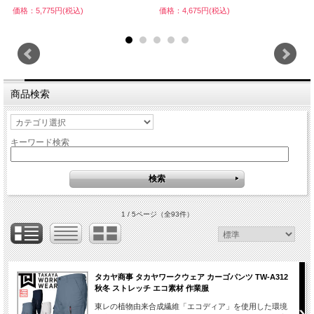
価格：5,775円(税込)
価格：4,675円(税込)
価
商品検索
キーワード検索
1 / 5ページ
（全93件）
タカヤ商事 タカヤワークウェア カーゴパンツ TW-A312
秋冬 ストレッチ エコ素材 作業服
東レの植物由来合成繊維「エコディア」を使用した環境