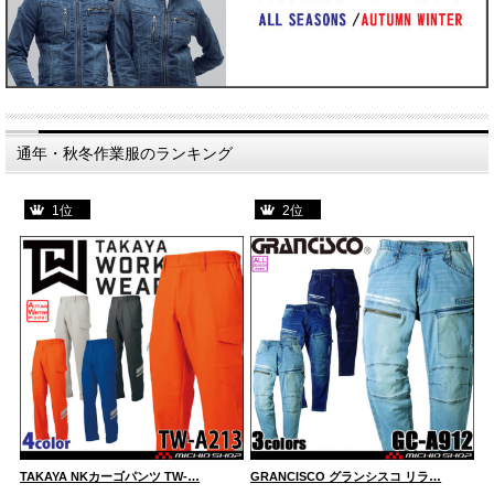
通年・秋冬作業服のランキング
1位
2位
TAKAYA NKカーゴパンツ TW-…
GRANCISCO グランシスコ リラ…
G