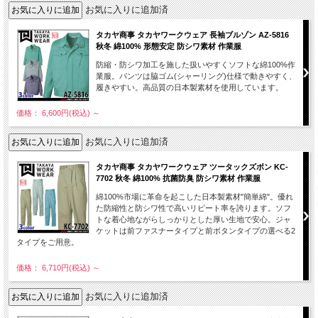
お気に入りに追加済
タカヤ商事 タカヤワークウェア 長袖ブルゾン AZ-5816
秋冬 綿100% 形態安定 防シワ素材 作業服
防縮・防シワ加工を施した扱いやすくソフトな綿100%作
業服。パンツは脇ゴム(シャーリング)仕様で動きやすく、
履きやすい。高品質の日本製素材を使用しています。
価格： 6,600円(税込)
～
お気に入りに追加済
タカヤ商事 タカヤワークウェア ツータックズボン KC-
7702 秋冬 綿100% 抗菌防臭 防シワ素材 作業服
綿100%市場に革命を起こした日本製素材"簡単綿"。優れ
た防縮性と防シワ性で高いリピート率を誇ります。ソフ
トな着心地ながらしっかりとした厚い生地で安心。ジャ
ケットは前ファスナータイプと前ボタンタイプの選べる2
タイプをご用意。
価格： 6,710円(税込)
～
お気に入りに追加済