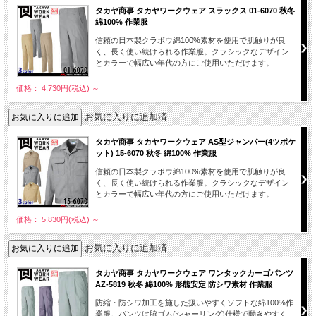
タカヤ商事 タカヤワークウェア スラックス 01-6070 秋冬
綿100% 作業服
信頼の日本製クラボウ綿100%素材を使用で肌触りが良
く、長く使い続けられる作業服。クラシックなデザイン
とカラーで幅広い年代の方にご使用いただけます。
価格： 4,730円(税込)
～
お気に入りに追加済
タカヤ商事 タカヤワークウェア AS型ジャンパー(4ツポケ
ット) 15-6070 秋冬 綿100% 作業服
信頼の日本製クラボウ綿100%素材を使用で肌触りが良
く、長く使い続けられる作業服。クラシックなデザイン
とカラーで幅広い年代の方にご使用いただけます。
価格： 5,830円(税込)
～
お気に入りに追加済
タカヤ商事 タカヤワークウェア ワンタックカーゴパンツ
AZ-5819 秋冬 綿100% 形態安定 防シワ素材 作業服
防縮・防シワ加工を施した扱いやすくソフトな綿100%作
業服。パンツは脇ゴム(シャーリング)仕様で動きやすく、