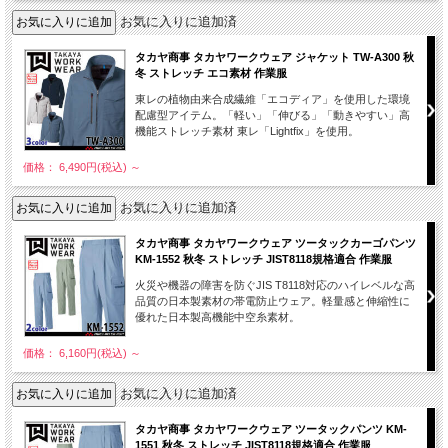
お気に入りに追加済
タカヤ商事 タカヤワークウェア ジャケット TW-A300 秋
冬 ストレッチ エコ素材 作業服
東レの植物由来合成繊維「エコディア」を使用した環境
配慮型アイテム。「軽い」「伸びる」「動きやすい」高
機能ストレッチ素材 東レ「Lightfix」を使用。
価格： 6,490円(税込)
～
お気に入りに追加済
タカヤ商事 タカヤワークウェア ツータックカーゴパンツ
KM-1552 秋冬 ストレッチ JIST8118規格適合 作業服
火災や機器の障害を防ぐJIS T8118対応のハイレベルな高
品質の日本製素材の帯電防止ウェア。軽量感と伸縮性に
優れた日本製高機能中空糸素材。
価格： 6,160円(税込)
～
お気に入りに追加済
タカヤ商事 タカヤワークウェア ツータックパンツ KM-
1551 秋冬 ストレッチ JIST8118規格適合 作業服