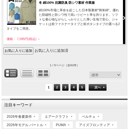
冬 綿100% 抗菌防臭 防シワ素材 作業服
綿100%市場に革命を起こした日本製素材"簡単綿"。優れ
た防縮性と防シワ性で高いリピート率を誇ります。ソフ
トな着心地ながらしっかりとした厚い生地で安心。ジャ
ケットは前ファスナータイプと前ボタンタイプの選べる2
タイプをご用意。
価格： 7,095円(税込)
～
お気に入りに追加済
1 / 5ページ
（全93件）
1
2
3
4
5
次へ
注目キーワード
2026年春夏新作
エアークラフト
ペルチェ
2026年モデル バートル
PUMA
アイズフロンティア