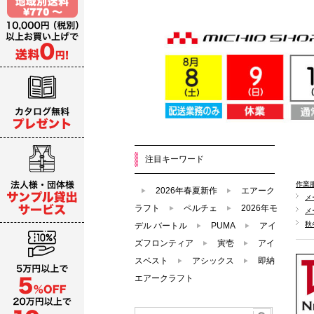
注目キーワード
作業
2026年春夏新作
エアーク
メ
ラフト
ペルチェ
2026年モ
メ
秋
デル バートル
PUMA
アイ
ズフロンティア
寅壱
アイ
スベスト
アシックス
即納
エアークラフト