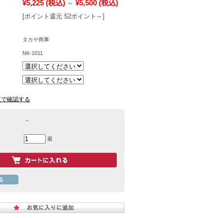
¥5,225
(税込)
¥5,500
(税込)
～
[ポイント還元 52ポイント～]
タカヤ商事
NK-1011
覧で確認する
－
着