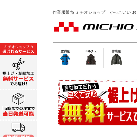
作業服販売 ミチオショップ
かっこいい お
空調服
ペルチェ
作業服