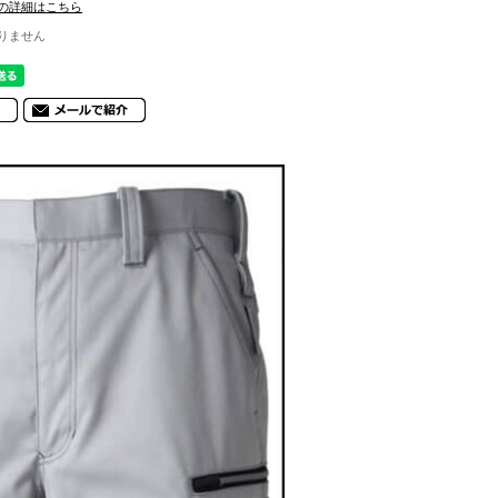
の詳細はこちら
りません