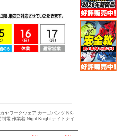
カヤワークウェア カーゴパンツ NK-
品制電 作業着 Night Knight ナイトナイ