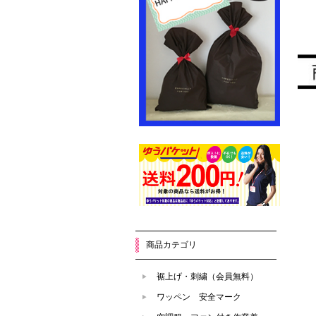
商品カテゴリ
裾上げ・刺繍（会員無料）
ワッペン 安全マーク