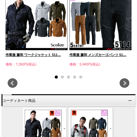
作業服 藤和 ワークジャケット 511…
作業服 藤和 メンズカーゴパンツ 51…
作
価格：7,260円(税込)
価格：5,940円(税込)
価
コーディネート商品