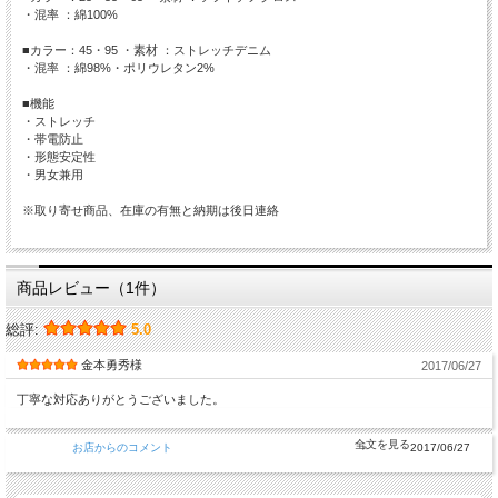
・混率 ：綿100%
■カラー：45・95 ・素材 ：ストレッチデニム
・混率 ：綿98%・ポリウレタン2%
■機能
・ストレッチ
・帯電防止
・形態安定性
・男女兼用
※取り寄せ商品、在庫の有無と納期は後日連絡
商品レビュー（1件）
総評:
5.0
金本勇秀様
2017/06/27
丁寧な対応ありがとうございました。
お店からのコメント
2017/06/27