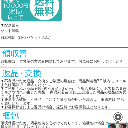
▼配送業者
ヤマト運輸
日本郵便（ゆうパケットのみ）
領収書は、ご希望の方のみ同封しております。お気軽にお申しつけくださ
い。
▼不良品のため返品・交換をご希望の場合は 商品到着後7日以内に メール
または電話でご連絡ください。
▼ご使用された商品 (使用後不良品とわかっ た場合を除く)、お客様の責任
でキズや汚れが生じた商品、 商品到着後8日以上経過した商品の返品はお受
けできません。
▼発送中の破損、不良品、ご注文と違う商が届いた場合は、返送料は 当店
が負担いたします。
▼お客様都合による返品の場合、返送料はお客様負担となります。
環境保護のため、簡易包装を心がけております。箱梱包の場合はメーカーの
箱を再利用してお送りします。