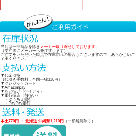
当店は一部商品を除き
メーカー取り寄せしております。
（受注後にメーカーへ発注致します）
ご注文をいただいた時点で在庫切れの場合もございますので、あらかじめご
了承ください。
▼代金引換
（代引き手数料：全国一律330円）
▼クレジットカード
▼Amazonpay
▼あと払い（ペイディ）
▼銀行振込（前払い）
・ゆうちょ銀行
・PayPay銀行
本土770円 ・ 北海道 沖縄県1,210円
（一部離島除く）