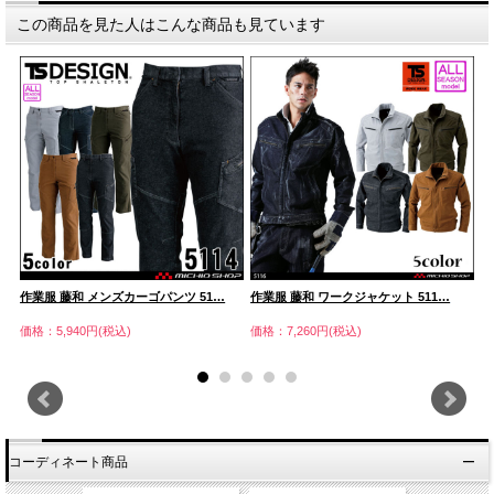
この商品を見た人はこんな商品も見ています
作業服 藤和 メンズカーゴパンツ 51…
作業服 藤和 ワークジャケット 511…
作
価格：5,940円(税込)
価格：7,260円(税込)
価
コーディネート商品