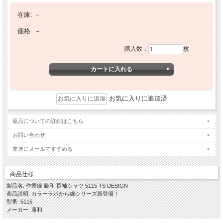
在庫:
－
価格:
－
購入数：
枚
お気に入りに追加済
返品についての詳細はこちら
お問い合わせ
友達にメールですすめる
商品仕様
製品名: 作業服 藤和 長袖シャツ 5115 TS DESIGN
商品説明: カラーラボから綿シリーズ新登場！
型番: 5115
メーカー: 藤和