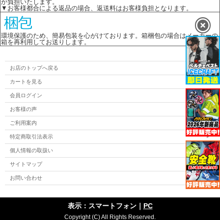
が負担いたします。
▼お客様都合による返品の場合、返送料はお客様負担となります。
環境保護のため、簡易包装を心がけております。箱梱包の場合はメーカーの
箱を再利用してお送りします。
お店のトップへ戻る
カートを見る
会員ログイン
お客様の声
ご利用案内
特定商取引法表示
個人情報の取扱い
サイトマップ
お問い合わせ
表示：スマートフォン｜
PC
Copyright (C) All Rights Reserved.