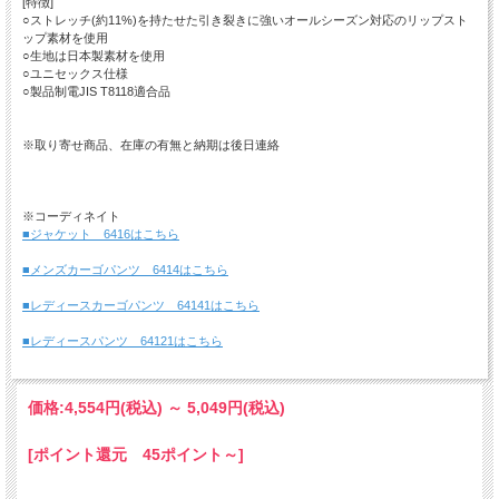
[特徴]
○ストレッチ(約11%)を持たせた引き裂きに強いオールシーズン対応のリップスト
ップ素材を使用
○生地は日本製素材を使用
○ユニセックス仕様
○製品制電JIS T8118適合品
※取り寄せ商品、在庫の有無と納期は後日連絡
※コーディネイト
■ジャケット 6416はこちら
■メンズカーゴパンツ 6414はこちら
■レディースカーゴパンツ 64141はこちら
■レディースパンツ 64121はこちら
価格:
4,554円
(税込)
～
5,049円
(税込)
[ポイント還元 45ポイント～]