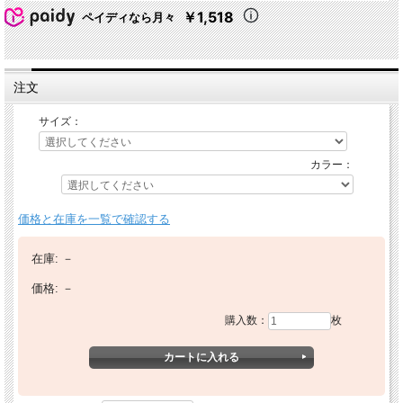
￥1,518
ペイディなら月々
注文
サイズ：
カラー：
価格と在庫を一覧で確認する
在庫:
－
価格:
－
購入数：
枚