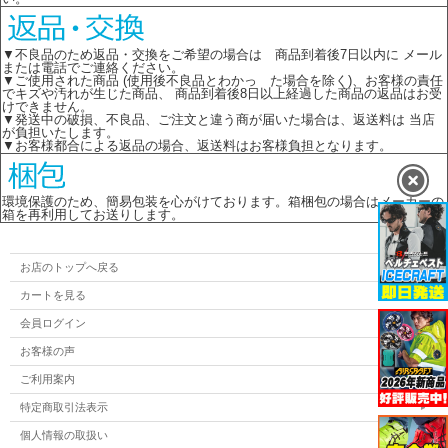
▼不良品のため返品・交換をご希望の場合は 商品到着後7日以内に メール
または電話でご連絡ください。
▼ご使用された商品 (使用後不良品とわかっ た場合を除く)、お客様の責任
でキズや汚れが生じた商品、 商品到着後8日以上経過した商品の返品はお受
けできません。
▼発送中の破損、不良品、ご注文と違う商が届いた場合は、返送料は 当店
が負担いたします。
▼お客様都合による返品の場合、返送料はお客様負担となります。
環境保護のため、簡易包装を心がけております。箱梱包の場合はメーカーの
箱を再利用してお送りします。
お店のトップへ戻る
カートを見る
会員ログイン
お客様の声
ご利用案内
特定商取引法表示
個人情報の取扱い