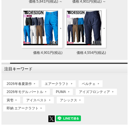
価格:5,841円(税込)
～
価格:4,901円(税込)
～
価格:4,901円(税込)
価格:4,554円(税込)
注目キーワード
2026年春夏新作
エアークラフト
ペルチェ
2026年モデル バートル
PUMA
アイズフロンティア
寅壱
アイスベスト
アシックス
即納 エアークラフト