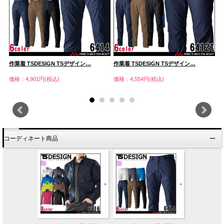
作業着 TSDESIGN TSデザイン…
作業着 TSDESIGN TSデザイン…
作
価格：4,901円(税込)
価格：4,554円(税込)
価
コーディネート商品