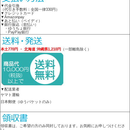
▼代金引換
（代引き手数料：全国一律330円）
▼クレジットカード
▼Amazonpay
▼あと払い（ペイディ）
▼銀行振込（前払い）
・ゆうちょ銀行
・PayPay銀行
本土770円 ・ 北海道 沖縄県1,210円
（一部離島除く）
▼配送業者
ヤマト運輸
日本郵便（ゆうパケットのみ）
領収書は、ご希望の方のみ同封しております。お気軽にお申しつけくださ
い。