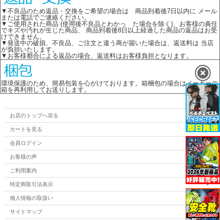
▼不良品のため返品・交換をご希望の場合は 商品到着後7日以内に メール
または電話でご連絡ください。
▼ご使用された商品 (使用後不良品とわかっ た場合を除く)、お客様の責任
でキズや汚れが生じた商品、 商品到着後8日以上経過した商品の返品はお受
けできません。
▼発送中の破損、不良品、ご注文と違う商が届いた場合は、返送料は 当店
が負担いたします。
▼お客様都合による返品の場合、返送料はお客様負担となります。
環境保護のため、簡易包装を心がけております。箱梱包の場合はメーカーの
箱を再利用してお送りします。
お店のトップへ戻る
カートを見る
会員ログイン
お客様の声
ご利用案内
特定商取引法表示
個人情報の取扱い
サイトマップ