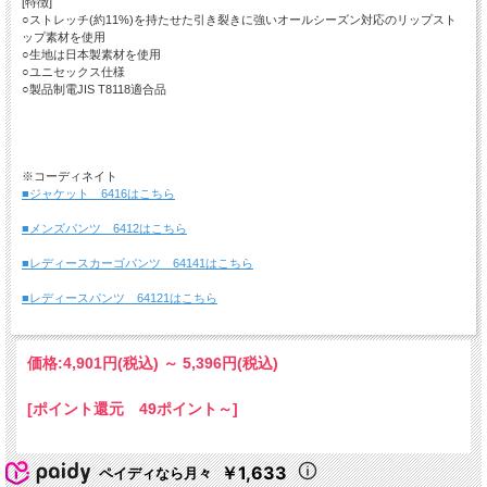
[特徴]
○ストレッチ(約11%)を持たせた引き裂きに強いオールシーズン対応のリップスト
ップ素材を使用
○生地は日本製素材を使用
○ユニセックス仕様
○製品制電JIS T8118適合品
※コーディネイト
■ジャケット 6416はこちら
■メンズパンツ 6412はこちら
■レディースカーゴパンツ 64141はこちら
■レディースパンツ 64121はこちら
価格:
4,901円
(税込)
～
5,396円
(税込)
[ポイント還元 49ポイント～]
￥1,633
ペイディなら月々