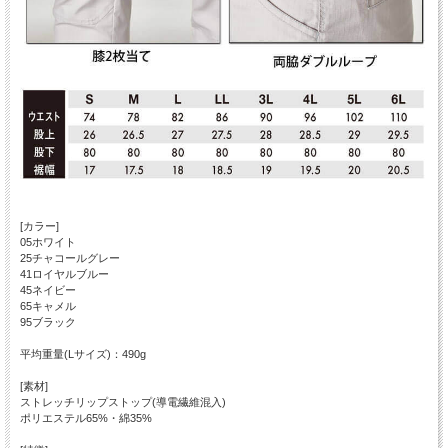
[カラー]
05ホワイト
25チャコールグレー
41ロイヤルブルー
45ネイビー
65キャメル
95ブラック
平均重量(Lサイズ)：490g
[素材]
ストレッチリップストップ(導電繊維混入)
ポリエステル65%・綿35%