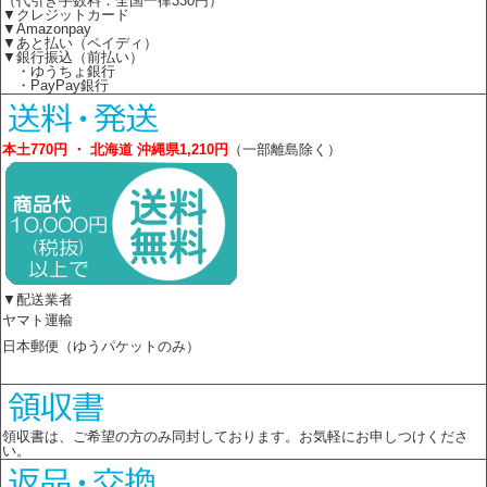
（代引き手数料：全国一律330円）
▼クレジットカード
▼Amazonpay
▼あと払い（ペイディ）
▼銀行振込（前払い）
・ゆうちょ銀行
・PayPay銀行
本土770円 ・ 北海道 沖縄県1,210円
（一部離島除く）
▼配送業者
ヤマト運輸
日本郵便（ゆうパケットのみ）
領収書は、ご希望の方のみ同封しております。お気軽にお申しつけくださ
い。