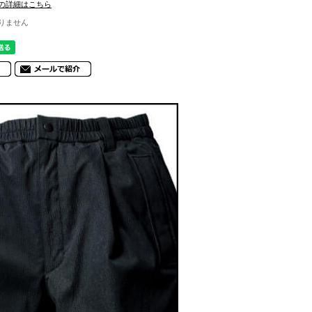
の詳細はこちら
りません