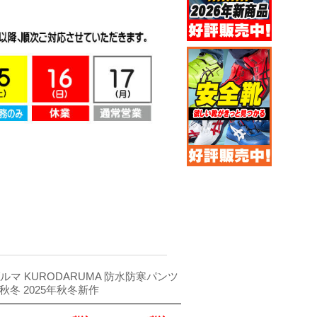
ルマ KURODARUMA 防水防寒パンツ
着 秋冬 2025年秋冬新作