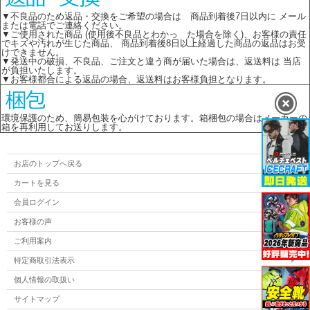
▼不良品のため返品・交換をご希望の場合は 商品到着後7日以内に メール
または電話でご連絡ください。
▼ご使用された商品 (使用後不良品とわかっ た場合を除く)、お客様の責任
でキズや汚れが生じた商品、 商品到着後8日以上経過した商品の返品はお受
けできません。
▼発送中の破損、不良品、ご注文と違う商が届いた場合は、返送料は 当店
が負担いたします。
▼お客様都合による返品の場合、返送料はお客様負担となります。
環境保護のため、簡易包装を心がけております。箱梱包の場合はメーカーの
箱を再利用してお送りします。
お店のトップへ戻る
カートを見る
会員ログイン
お客様の声
ご利用案内
特定商取引法表示
個人情報の取扱い
サイトマップ