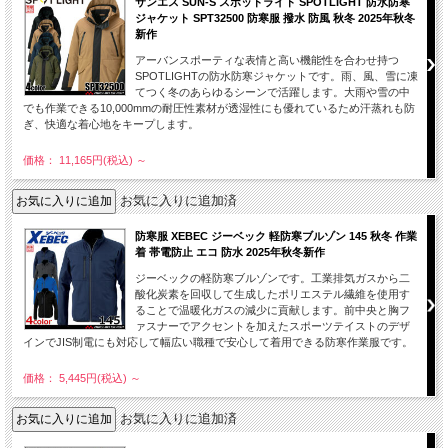
サンエス SUN-S スポットライト SPOTLIGHT 防水防寒
ジャケット SPT32500 防寒服 撥水 防風 秋冬 2025年秋冬
新作
アーバンスポーティな表情と高い機能性を合わせ持つ
SPOTLIGHTの防水防寒ジャケットです。雨、風、雪に凍
てつく冬のあらゆるシーンで活躍します。大雨や雪の中
でも作業できる10,000mmの耐圧性素材が透湿性にも優れているため汗蒸れも防
ぎ、快適な着心地をキープします。
価格： 11,165円(税込)
～
お気に入りに追加済
防寒服 XEBEC ジーベック 軽防寒ブルゾン 145 秋冬 作業
着 帯電防止 エコ 防水 2025年秋冬新作
ジーベックの軽防寒ブルゾンです。工業排気ガスから二
酸化炭素を回収して生成したポリエステル繊維を使用す
ることで温暖化ガスの減少に貢献します。前中央と胸フ
ァスナーでアクセントを加えたスポーツテイストのデザ
インでJIS制電にも対応して幅広い職種で安心して着用できる防寒作業服です。
価格： 5,445円(税込)
～
お気に入りに追加済