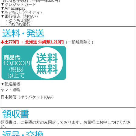
（代引き手数料：全国一律330円）
▼クレジットカード
▼Amazonpay
▼あと払い（ペイディ）
▼銀行振込（前払い）
・ゆうちょ銀行
・PayPay銀行
本土770円 ・ 北海道 沖縄県1,210円
（一部離島除く）
▼配送業者
ヤマト運輸
日本郵便（ゆうパケットのみ）
領収書は、ご希望の方のみ同封しております。お気軽にお申しつけくださ
い。