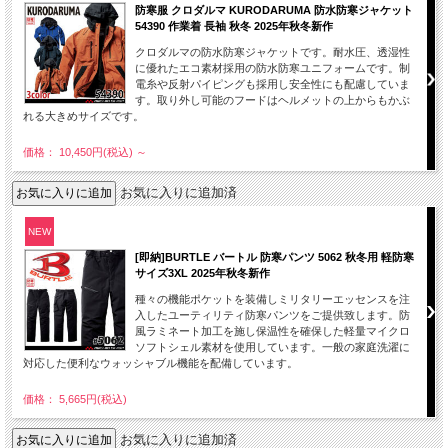
防寒服 クロダルマ KURODARUMA 防水防寒ジャケット
54390 作業着 長袖 秋冬 2025年秋冬新作
クロダルマの防水防寒ジャケットです。耐水圧、透湿性
に優れたエコ素材採用の防水防寒ユニフォームです。制
電糸や反射パイピングも採用し安全性にも配慮していま
す。取り外し可能のフードはヘルメットの上からもかぶ
れる大きめサイズです。
価格： 10,450円(税込)
～
お気に入りに追加済
NEW
[即納]BURTLE バートル 防寒パンツ 5062 秋冬用 軽防寒
サイズ3XL 2025年秋冬新作
種々の機能ポケットを装備しミリタリーエッセンスを注
入したユーティリティ防寒パンツをご提供致します。防
風ラミネート加工を施し保温性を確保した軽量マイクロ
ソフトシェル素材を使用しています。一般の家庭洗濯に
対応した便利なウォッシャブル機能を配備しています。
価格： 5,665円(税込)
お気に入りに追加済