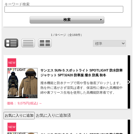
キーワード検索
1 / 9ページ
（全168件）
NEW
サンエス SUN-S スポットライト SPOTLIGHT 防水防寒
ジャケット SPT32420 防寒服 撥水 防風 秋冬
撥水機能と防水テープで雨や雪を徹底ブロックします。
熱を外に逃がさず湿気は通す、保温性に優れた高機能中
綿や裏フリース生地を使用した高機能防寒着です。
価格： 9,075円(税込)
～
お気に入りに追加済
NEW