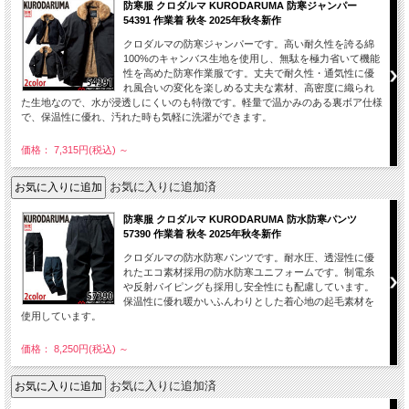
防寒服 クロダルマ KURODARUMA 防寒ジャンパー
54391 作業着 秋冬 2025年秋冬新作
クロダルマの防寒ジャンパーです。高い耐久性を誇る綿
100%のキャンバス生地を使用し、無駄を極力省いて機能
性を高めた防寒作業服です。丈夫で耐久性・通気性に優
れ風合いの変化を楽しめる丈夫な素材、高密度に織られ
た生地なので、水が浸透しにくいのも特徴です。軽量で温かみのある裏ボア仕様
で、保温性に優れ、汚れた時も気軽に洗濯ができます。
価格： 7,315円(税込)
～
お気に入りに追加済
防寒服 クロダルマ KURODARUMA 防水防寒パンツ
57390 作業着 秋冬 2025年秋冬新作
クロダルマの防水防寒パンツです。耐水圧、透湿性に優
れたエコ素材採用の防水防寒ユニフォームです。制電糸
や反射パイピングも採用し安全性にも配慮しています。
保温性に優れ暖かいふんわりとした着心地の起毛素材を
使用しています。
価格： 8,250円(税込)
～
お気に入りに追加済