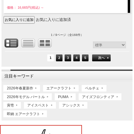
価格： 16,665円(税込)
～
お気に入りに追加済
1 / 9ページ
（全168件）
1
2
3
4
5
次へ
注目キーワード
2026年春夏新作
エアークラフト
ペルチェ
2026年モデル バートル
PUMA
アイズフロンティア
寅壱
アイスベスト
アシックス
即納 エアークラフト