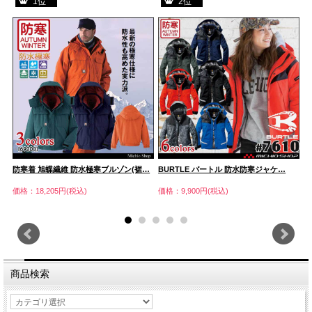
1位
2位
防寒着 旭蝶繊維 防水極寒ブルゾン(裾…
BURTLE バートル 防水防寒ジャケ…
防
価格：18,205円(税込)
価格：9,900円(税込)
価
商品検索