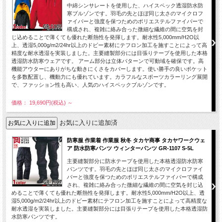
中綿シンサレートを使用した、ハイスペック透湿防水防
寒ブルゾンです。羽毛の先とほぼ同じ太さのマイクロフ
ァイバーと強度を保つためのポリエステルファイバーで
構成され、複雑に絡み合った微細な繊維の間に空気を封
じ込めることで薄くても優れた断熱性を発揮します。耐水性5,000mm/H2O以
上、透湿5,000g/m2/24hr以上のドビー素材にテフロン加工を施すことによって高
精度な耐水透湿を実装しました。主要縫製部分には目張りテープを使用した本格
透湿防水防寒ウェアです。 アーム部分は立体パターンで可動域を確保です。高
機能アウターにありがちな動きにくさをカバーします。使い勝手の良いポケット
を多数配置し、機動力にも優れています。カラフルなスポーツカラーリング展開
で、ファッション性も高い、人気のハイスペックブルゾンです。
価格： 19,690円(税込)
～
お気に入りに追加済
防寒服 作業着 作業服 秋冬 タカヤ商事 タカヤワークウェ
ア 防水防寒パンツ ウィンターパンツ GR-1107 S-5L
主要縫製部分に防水テープを使用した本格透湿防水防寒
パンツです。羽毛の先とほぼ同じ太さのマイクロファイ
バーと強度を保つためのポリエステルファイバーで構成
され、複雑に絡み合った微細な繊維の間に空気を封じ込
めることで薄くても優れた断熱性を発揮します。耐水性5,000mm/H2O以上、透
湿5,000g/m2/24hr以上のドビー素材にテフロン加工を施すことによって高精度な
耐水透湿を実装しました。主要縫製部分には目張りテープを使用した本格透湿防
水防寒パンツです。