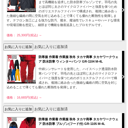
まで高機能を追求した防水防寒ブルゾンです。羽毛の先
とほぼ同じ太さのマイクロファイバーと強度を保つため
のポリエステルファイバーで構成され、複雑に絡み合っ
た微細な繊維の間に空気を封じ込めることで薄くても優れた断熱性を発揮しま
す。テフロン加工による強力な防汚、撥水、撥油性でレスキューやハードな環境
や現場活動を想定し、細部まで機能を徹底追及したプロモデルです。
価格： 25,300円(税込)
～
お気に入りに追加済
防寒服 作業着 作業服 秋冬 タカヤ商事 タカヤワークウェ
ア 防水防寒 ウィンターパンツ GR-1104 M-4L
中綿シンサレートを使用した、ハイスペック透湿防水防
寒パンツです。羽毛の先とほぼ同じ太さのマイクロファ
イバーと強度を保つためのポリエステルファイバーで構
成され、複雑に絡み合った微細な繊維の間に空気を封じ
込めることで薄くても優れた断熱性を発揮します。
価格： 16,665円(税込)
～
お気に入りに追加済
防寒服 作業着 作業服 秋冬 タカヤ商事 タカヤワークウェ
ア 防水防寒 ブルゾン(フード付) GR-1105 M-4L