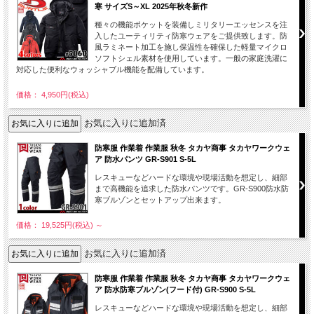
寒 サイズS～XL 2025年秋冬新作
種々の機能ポケットを装備しミリタリーエッセンスを注
入したユーティリティ防寒ウェアをご提供致します。防
風ラミネート加工を施し保温性を確保した軽量マイクロ
ソフトシェル素材を使用しています。一般の家庭洗濯に
対応した便利なウォッシャブル機能を配備しています。
価格： 4,950円(税込)
お気に入りに追加済
防寒服 作業着 作業服 秋冬 タカヤ商事 タカヤワークウェ
ア 防水パンツ GR-S901 S-5L
レスキューなどハードな環境や現場活動を想定し、細部
まで高機能を追求した防水パンツです。GR-S900防水防
寒ブルゾンとセットアップ出来ます。
価格： 19,525円(税込)
～
お気に入りに追加済
防寒服 作業着 作業服 秋冬 タカヤ商事 タカヤワークウェ
ア 防水防寒ブルゾン(フード付) GR-S900 S-5L
レスキューなどハードな環境や現場活動を想定し、細部