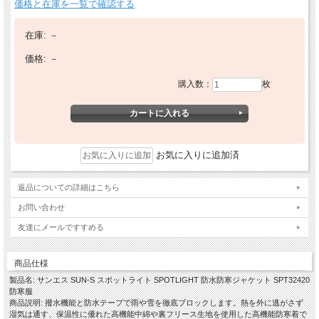
価格と在庫を一覧で確認する
在庫:
－
価格:
－
購入数：
枚
お気に入りに追加済
返品についての詳細はこちら
お問い合わせ
友達にメールですすめる
商品仕様
製品名: サンエス SUN-S スポットライト SPOTLIGHT 防水防寒ジャケット SPT32420
防寒服
商品説明: 撥水機能と防水テープで雨や雪を徹底ブロックします。熱を外に逃がさず
湿気は通す、保温性に優れた高機能中綿や裏フリース生地を使用した高機能防寒着で