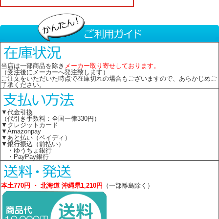
当店は一部商品を除き
メーカー取り寄せしております。
（受注後にメーカーへ発注致します）
ご注文をいただいた時点で在庫切れの場合もございますので、あらかじめご
了承ください。
▼代金引換
（代引き手数料：全国一律330円）
▼クレジットカード
▼Amazonpay
▼あと払い（ペイディ）
▼銀行振込（前払い）
・ゆうちょ銀行
・PayPay銀行
本土770円 ・ 北海道 沖縄県1,210円
（一部離島除く）