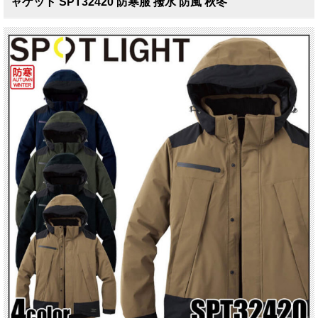
ャケット SPT32420 防寒服 撥水 防風 秋冬