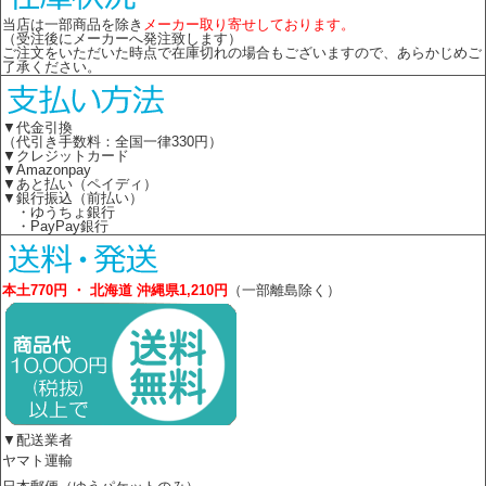
当店は一部商品を除き
メーカー取り寄せしております。
（受注後にメーカーへ発注致します）
ご注文をいただいた時点で在庫切れの場合もございますので、あらかじめご
了承ください。
▼代金引換
（代引き手数料：全国一律330円）
▼クレジットカード
▼Amazonpay
▼あと払い（ペイディ）
▼銀行振込（前払い）
・ゆうちょ銀行
・PayPay銀行
本土770円 ・ 北海道 沖縄県1,210円
（一部離島除く）
▼配送業者
ヤマト運輸