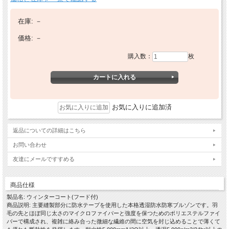
在庫:
－
価格:
－
購入数：
枚
お気に入りに追加済
返品についての詳細はこちら
お問い合わせ
友達にメールですすめる
商品仕様
製品名: ウィンターコート(フード付)
商品説明: 主要縫製部分に防水テープを使用した本格透湿防水防寒ブルゾンです。羽
毛の先とほぼ同じ太さのマイクロファイバーと強度を保つためのポリエステルファイ
バーで構成され、複雑に絡み合った微細な繊維の間に空気を封じ込めることで薄くて