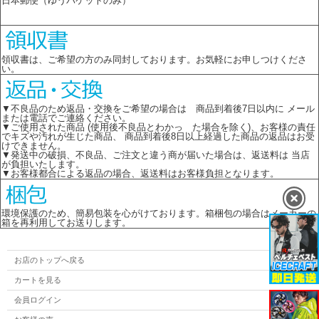
日本郵便（ゆうパケットのみ）
領収書は、ご希望の方のみ同封しております。お気軽にお申しつけくださ
い。
▼不良品のため返品・交換をご希望の場合は 商品到着後7日以内に メール
または電話でご連絡ください。
▼ご使用された商品 (使用後不良品とわかっ た場合を除く)、お客様の責任
でキズや汚れが生じた商品、 商品到着後8日以上経過した商品の返品はお受
けできません。
▼発送中の破損、不良品、ご注文と違う商が届いた場合は、返送料は 当店
が負担いたします。
▼お客様都合による返品の場合、返送料はお客様負担となります。
環境保護のため、簡易包装を心がけております。箱梱包の場合はメーカーの
箱を再利用してお送りします。
お店のトップへ戻る
カートを見る
会員ログイン