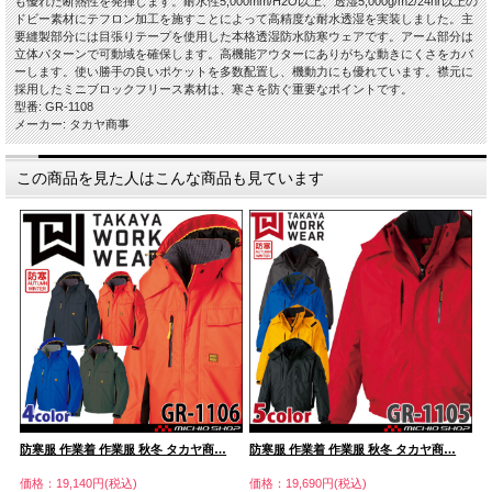
も優れた断熱性を発揮します。耐水性5,000mm/H2O以上、透湿5,000g/m2/24hr以上の
ドビー素材にテフロン加工を施すことによって高精度な耐水透湿を実装しました。主
要縫製部分には目張りテープを使用した本格透湿防水防寒ウェアです。アーム部分は
立体パターンで可動域を確保します。高機能アウターにありがちな動きにくさをカバ
ーします。使い勝手の良いポケットを多数配置し、機動力にも優れています。襟元に
採用したミニブロックフリース素材は、寒さを防ぐ重要なポイントです。
型番: GR-1108
メーカー: タカヤ商事
この商品を見た人はこんな商品も見ています
防寒服 作業着 作業服 秋冬 タカヤ商…
防寒服 作業着 作業服 秋冬 タカヤ商…
防
価格：19,140円(税込)
価格：19,690円(税込)
価