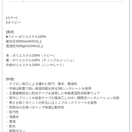
[カラー]
5ネイビー
[素材]
■ドビー:ポリエステル100%
耐水圧5000mm/H2O以上
透湿性5000g/m2/24hr以上
表：ポリエステル100%（ドビー）
裏：ポリエステル100%（ディンプルメッシュ）
中綿ポリエステル100%（シンサレート）
[特徴]
・テフロン加工による優れた防汚、撥水、撥油性
・中綿は軽量で高い保温性能を誇る3Mシンサレートを使用
・主要縫製部分に防水テープを使用した本格透湿防水防寒ウェア
・背中にプリントや反射テープが後加工しやすい開閉式ベンチレーション仕様
・寒さを防ぐポイントの衿元にはミニブロックフリースを採用
・肘部分の立体パターンで快適な動作性
・防汚性
・強撥水
・透湿
・防水
・樹脂ボタン