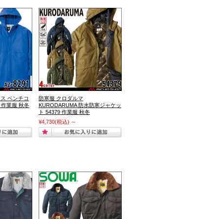
トス ベンチコ
防寒服 クロダルマ
着 作業服 秋冬
KURODARUMA 防水防寒ジャケッ
ト 54379 作業服 秋冬
¥4,730
(税込)
～