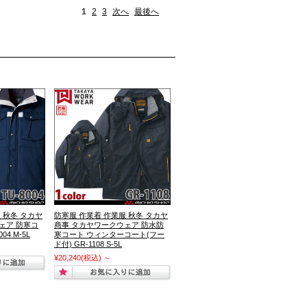
1
2
3
次へ
最後へ
 秋冬 タカヤ
防寒服 作業着 作業服 秋冬 タカヤ
ェア 防寒コ
商事 タカヤワークウェア 防水防
04 M-5L
寒コート ウィンターコート(フー
ド付) GR-1108 S-5L
¥20,240
(税込)
～