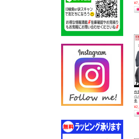
¥7
作
ベ
冬
¥2