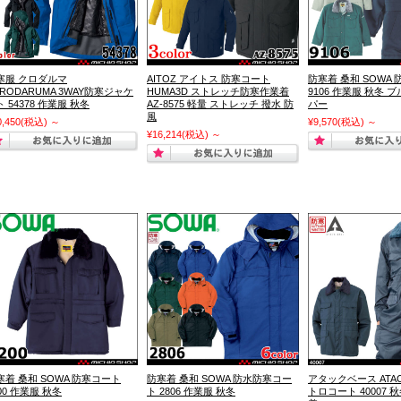
寒服 クロダルマ
AITOZ アイトス 防寒コート
防寒着 桑和 SOWA
URODARUMA 3WAY防寒ジャケ
HUMA3D ストレッチ防寒作業着
9106 作業服 秋冬 
 54378 作業服 秋冬
AZ-8575 軽量 ストレッチ 撥水 防
パー
風
0,450
(税込)
～
¥9,570
(税込)
～
¥16,214
(税込)
～
寒着 桑和 SOWA 防寒コート
防寒着 桑和 SOWA 防水防寒コー
アタックベース ATAC
00 作業服 秋冬
ト 2806 作業服 秋冬
トロコート 40007 