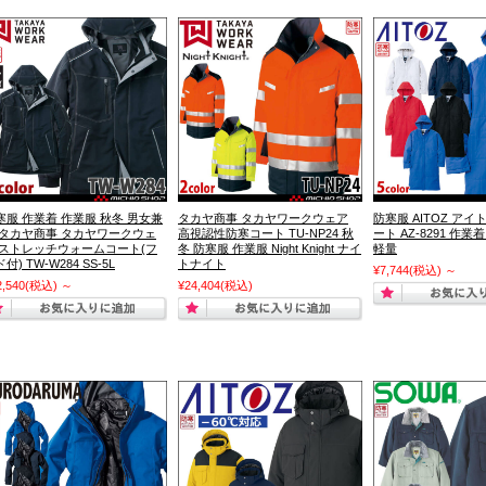
寒服 作業着 作業服 秋冬 男女兼
タカヤ商事 タカヤワークウェア
防寒服 AITOZ アイ
 タカヤ商事 タカヤワークウェ
高視認性防寒コート TU-NP24 秋
ート AZ-8291 作業
 ストレッチウォームコート(フ
冬 防寒服 作業服 Night Knight ナイ
軽量
付) TW-W284 SS-5L
トナイト
¥7,744
(税込)
～
2,540
(税込)
～
¥24,404
(税込)