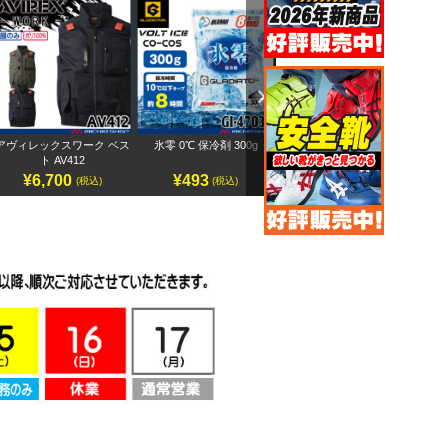
Next
アヴィレックスワーク ベス
氷零 0℃ 保冷剤 300g
アヴィレックスワーク 半袖
ペ
ト AV412
ブルゾン AV413
¥6,700
¥493
¥7,500
(税込)
(税込)
(税込)