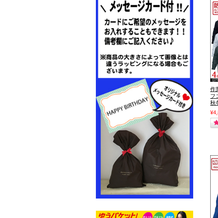
作
フ
秋
¥4