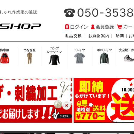
しゃれ作業服の通販
返品交換
｜
お買物案内
｜
納期
｜
お
コンプ
防寒服
つなぎ服
Tシャツ
ポロシャツ
安全靴・作
レッション