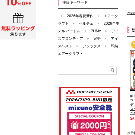
注目キーワード
作業
2026年春夏新作
エアーク
ラフト
ペルチェ
2026年モ
デル バートル
PUMA
アイ
ズフロンティア
寅壱
アイ
スベスト
アシックス
即納
エアークラフト
K
マ
デ
ス
作
¥6
表示