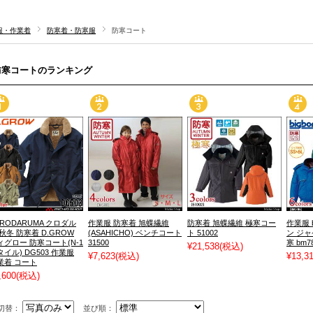
服・作業着
防寒着・防寒服
防寒コート
防寒コートのランキング
URODARUMA クロダル
作業服 防寒着 旭蝶繊維
防寒着 旭蝶繊維 極寒コー
作業服 
 秋冬 防寒着 D.GROW
(ASAHICHO) ベンチコート
ト 51002
ン ジャ
ィグロー 防寒コート(N-1
31500
寒 bm7
¥21,538
(税込)
タイル) DG503 作業服
¥7,623
(税込)
¥13,3
業着 コート
,600
(税込)
切替：
並び順：