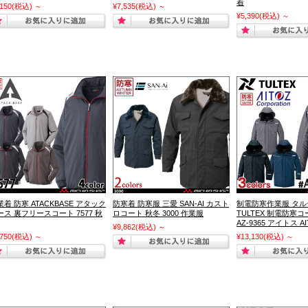
着
,150
(税込)
～
¥7,535
(税込)
～
¥5,390
(税込)
～
業着 防寒 ATACKBASE アタック
防寒着 防寒服 三愛 SAN-AI カスト
制電防寒作業服 タ
ース 裏フリースコート 7577 秋
ロコート 秋冬 3000 作業服
TULTEX 制電防寒
AZ-9365 アイトス A
¥9,862
(税込)
～
,750
(税込)
～
¥13,130
(税込)
～