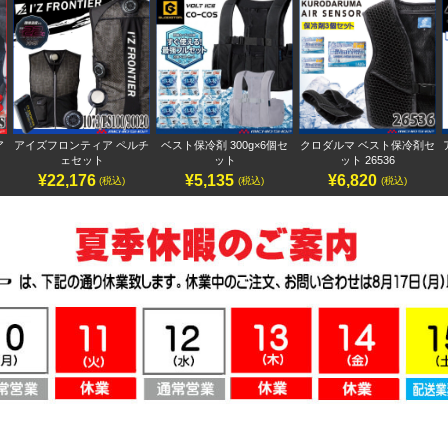
ア
アイズフロンティア ペルチ
ベスト保冷剤 300g×6個セ
クロダルマ ベスト保冷剤セ
ェセット
ット
ット 26536
¥22,176
¥5,135
¥6,820
(税込)
(税込)
(税込)