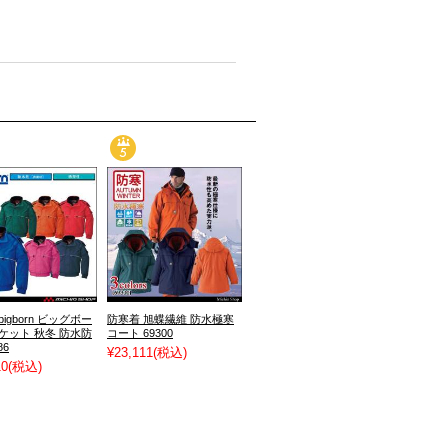
bigborn ビッグボー
防寒着 旭蝶繊維 防水極寒
ケット 秋冬 防水防
コート 69300
86
¥23,111
(税込)
10
(税込)