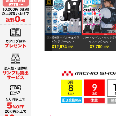
Previ
ous
テリ
アイズフロンティア 32Vバ
保冷剤6個＋ペルチェ小型
バートル ベストセット&
ッテリーセット
バッテリーセット
イスパックセット
¥19,987～
¥12,674
¥7,700
)
(税込)
(税込)
(税込)