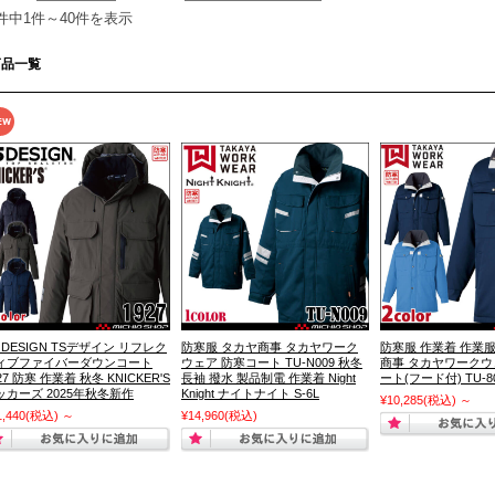
8件中1件～40件を表示
商品一覧
 DESIGN TSデザイン リフレク
防寒服 タカヤ商事 タカヤワーク
防寒服 作業着 作業服
ィブファイバーダウンコート
ウェア 防寒コート TU-N009 秋冬
商事 タカヤワークウ
27 防寒 作業着 秋冬 KNICKER'S
長袖 撥水 製品制電 作業着 Night
ート(フード付) TU-80
ッカーズ 2025年秋冬新作
Knight ナイトナイト S-6L
¥10,285
(税込)
～
1,440
(税込)
～
¥14,960
(税込)