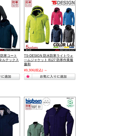
防水防寒コート
TS-DESIGN 防水防寒ライトウォ
0 タルテックス
―ムジャケット 8127 防寒作業服
藤和
¥9,306
(税込)
～