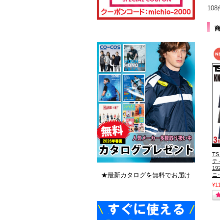
10
TS
テ
19
★最新カタログを無料でお届け
ニ
¥1