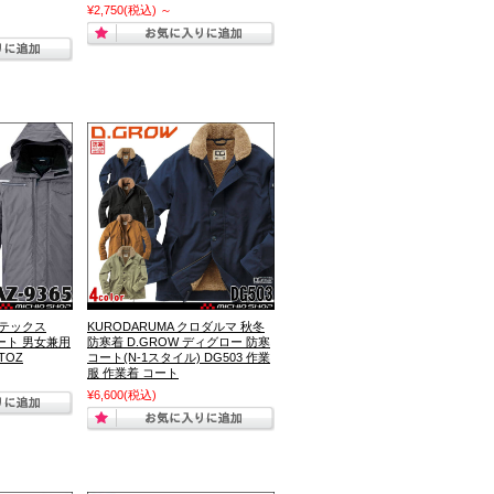
¥2,750
(税込)
～
ルテックス
KURODARUMA クロダルマ 秋冬
コート 男女兼用
防寒着 D.GROW ディグロー 防寒
ITOZ
コート(N-1スタイル) DG503 作業
服 作業着 コート
¥6,600
(税込)