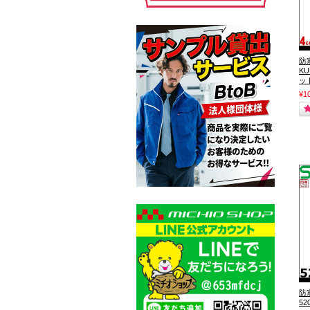
防
K
ット
¥1
防
52