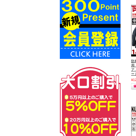
防
用
ア
ード
¥1