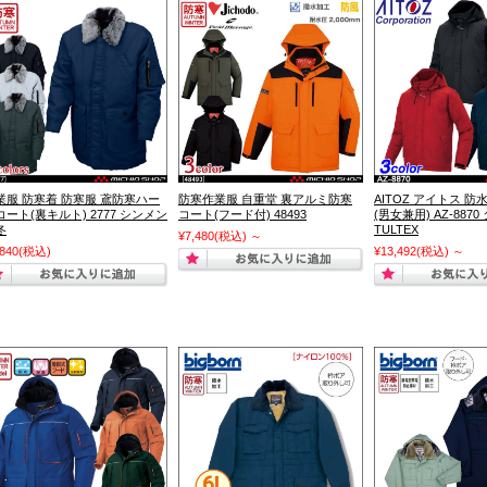
業服 防寒着 防寒服 鳶防寒ハー
防寒作業服 自重堂 裏アルミ防寒
AITOZ アイトス 
コート(裏キルト) 2777 シンメン
コート(フード付) 48493
(男女兼用) AZ-887
冬
TULTEX
¥7,480
(税込)
～
,840
(税込)
¥13,492
(税込)
～