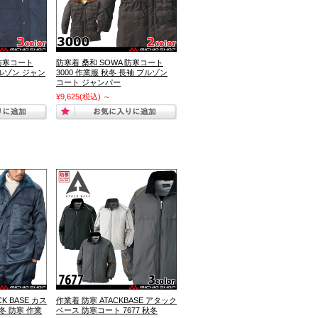
 防寒コート
防寒着 桑和 SOWA 防寒コート
ブルゾン ジャン
3000 作業服 秋冬 長袖 ブルゾン
コート ジャンパー
¥9,625
(税込)
～
K BASE カス
作業着 防寒 ATACKBASE アタック
秋冬 防寒 作業
ベース 防寒コート 7677 秋冬