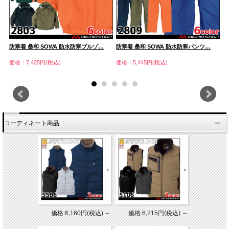
防寒着 桑和 SOWA 防水防寒ブルゾ…
防寒着 桑和 SOWA 防水防寒パンツ…
防
価格：7,425円(税込)
価格：5,445円(税込)
価
コーディネート商品
価格:6,160円(税込)
～
価格:6,215円(税込)
～