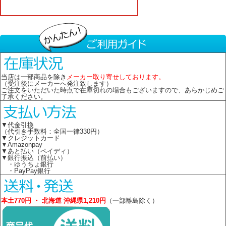
当店は一部商品を除き
メーカー取り寄せしております。
（受注後にメーカーへ発注致します）
ご注文をいただいた時点で在庫切れの場合もございますので、あらかじめご
了承ください。
▼代金引換
（代引き手数料：全国一律330円）
▼クレジットカード
▼Amazonpay
▼あと払い（ペイディ）
▼銀行振込（前払い）
・ゆうちょ銀行
・PayPay銀行
本土770円 ・ 北海道 沖縄県1,210円
（一部離島除く）