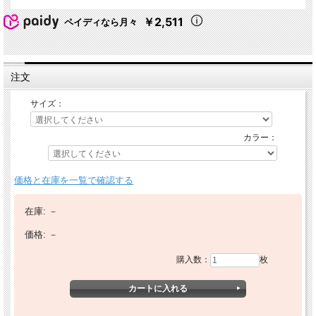
￥2,511
ペイディなら月々
注文
サイズ：
カラー：
価格と在庫を一覧で確認する
在庫:
－
価格:
－
購入数：
枚