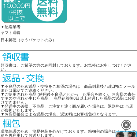
▼配送業者
ヤマト運輸
日本郵便（ゆうパケットのみ）
領収書は、ご希望の方のみ同封しております。お気軽にお申しつけくださ
い。
▼不良品のため返品・交換をご希望の場合は 商品到着後7日以内に メール
または電話でご連絡ください。
▼ご使用された商品 (使用後不良品とわかっ た場合を除く)、お客様の責任
でキズや汚れが生じた商品、 商品到着後8日以上経過した商品の返品はお受
けできません。
▼発送中の破損、不良品、ご注文と違う商が届いた場合は、返送料は 当店
が負担いたします。
▼お客様都合による返品の場合、返送料はお客様負担となります。
環境保護のため、簡易包装を心がけております。箱梱包の場合はメーカーの
箱を再利用してお送りします。