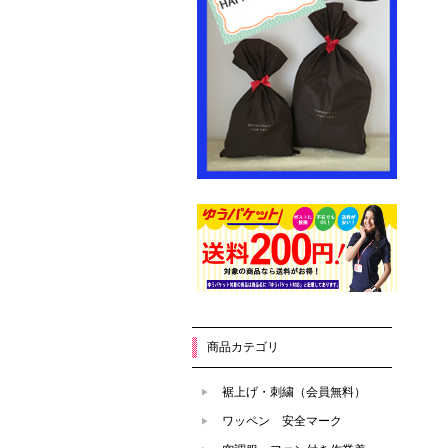
商品カテゴリ
裾上げ・刺繍（会員無料）
ワッペン 安全マーク