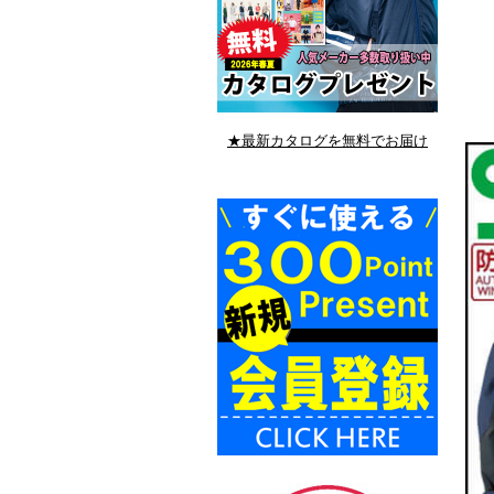
★最新カタログを無料でお届け