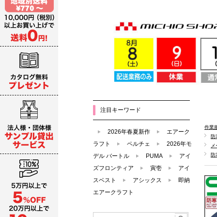
注目キーワード
作業
2026年春夏新作
エアーク
防
ラフト
ペルチェ
2026年モ
メ
防
デル バートル
PUMA
アイ
ズフロンティア
寅壱
アイ
スベスト
アシックス
即納
エアークラフト