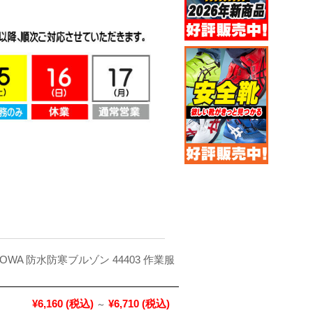
OWA 防水防寒ブルゾン 44403 作業服
¥6,160
(税込)
¥6,710
(税込)
～