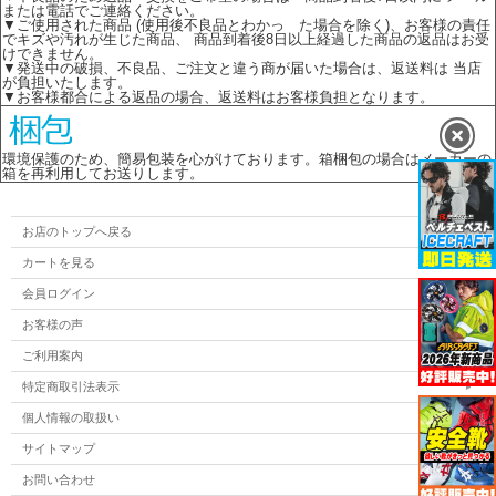
または電話でご連絡ください。
▼ご使用された商品 (使用後不良品とわかっ た場合を除く)、お客様の責任
でキズや汚れが生じた商品、 商品到着後8日以上経過した商品の返品はお受
けできません。
▼発送中の破損、不良品、ご注文と違う商が届いた場合は、返送料は 当店
が負担いたします。
▼お客様都合による返品の場合、返送料はお客様負担となります。
環境保護のため、簡易包装を心がけております。箱梱包の場合はメーカーの
箱を再利用してお送りします。
お店のトップへ戻る
カートを見る
会員ログイン
お客様の声
ご利用案内
特定商取引法表示
個人情報の取扱い
サイトマップ
お問い合わせ