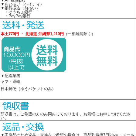
▼Amazonpay
▼あと払い（ペイディ）
▼銀行振込（前払い）
・ゆうちょ銀行
・PayPay銀行
本土770円 ・ 北海道 沖縄県1,210円
（一部離島除く）
▼配送業者
ヤマト運輸
日本郵便（ゆうパケットのみ）
領収書は、ご希望の方のみ同封しております。お気軽にお申しつけくださ
い。
▼不良品のため返品・交換をご希望の場合は 商品到着後7日以内に メール