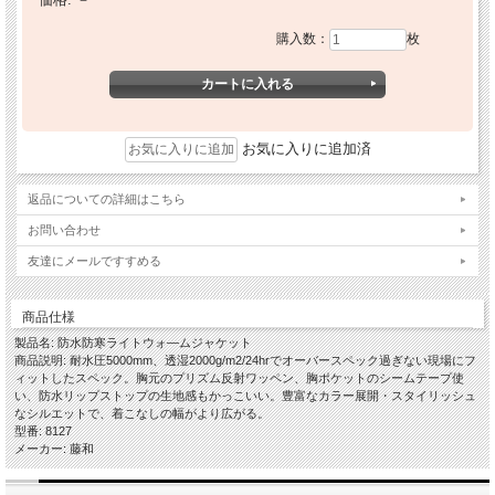
購入数：
枚
お気に入りに追加済
返品についての詳細はこちら
お問い合わせ
友達にメールですすめる
商品仕様
製品名: 防水防寒ライトウォ―ムジャケット
商品説明: 耐水圧5000mm、透湿2000g/m2/24hrでオーバースペック過ぎない現場にフ
ィットしたスペック。胸元のプリズム反射ワッペン、胸ポケットのシームテープ使
い、防水リップストップの生地感もかっこいい。豊富なカラー展開・スタイリッシュ
なシルエットで、着こなしの幅がより広がる。
型番: 8127
メーカー: 藤和