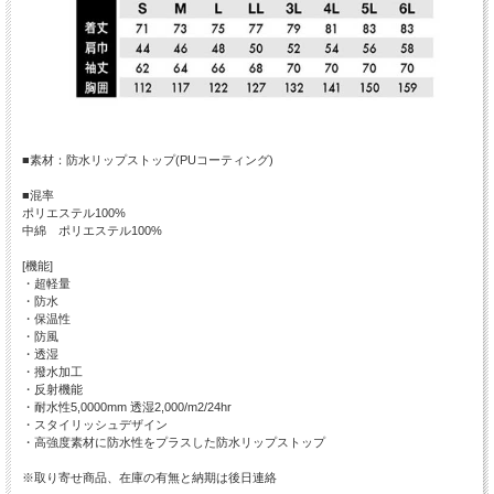
■素材：防水リップストップ(PUコーティング)
■混率
ポリエステル100%
中綿 ポリエステル100%
[機能]
・超軽量
・防水
・保温性
・防風
・透湿
・撥水加工
・反射機能
・耐水性5,0000mm 透湿2,000/m2/24hr
・スタイリッシュデザイン
・高強度素材に防水性をプラスした防水リップストップ
※取り寄せ商品、在庫の有無と納期は後日連絡