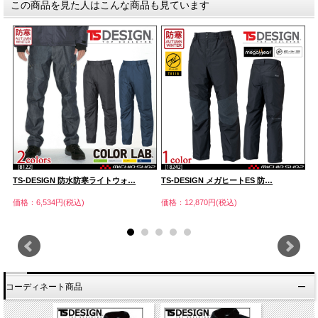
この商品を見た人はこんな商品も見ています
TS-DESIGN 防水防寒ライトウォ…
TS-DESIGN メガヒートES 防…
T
価格：6,534円(税込)
価格：12,870円(税込)
価
コーディネート商品