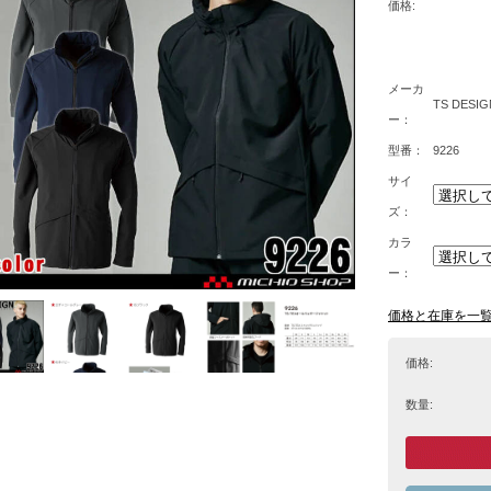
価格:
メーカ
TS DESIG
ー：
型番：
9226
サイ
ズ：
カラ
ー：
価格と在庫を一
価格:
数量: