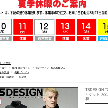
服・作業着
ーカー
藤和 TSデザイン
TSデザイン COLOR LAB
冬作業服
長袖ブルゾン
寒着・防寒服
軽防寒
TSDESIGN
ャケット 922
和