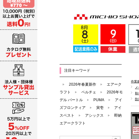
注目キーワード
作業
2026年春夏新作
エアーク
メ
ラフト
ペルチェ
2026年モ
秋
防
デル バートル
PUMA
アイ
ズフロンティア
寅壱
アイ
スベスト
アシックス
即納
エアークラフト