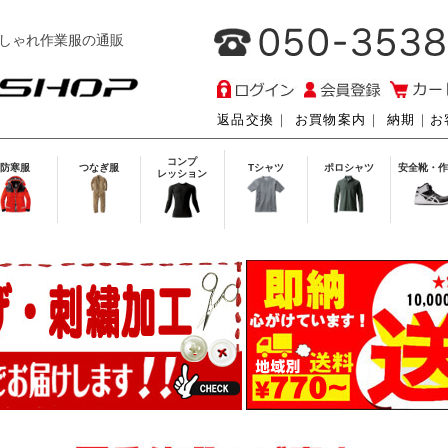
しゃれ作業服の通販
返品交換
｜
お買物案内
｜
納期
｜
お
コンプ
防寒服
つなぎ服
Tシャツ
ポロシャツ
安全靴・作
レッション