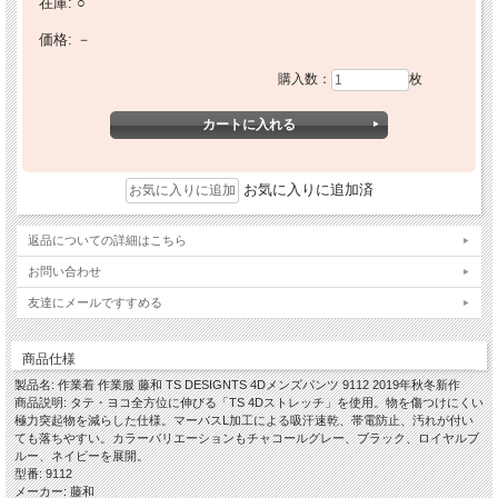
在庫:
○
価格:
－
購入数：
枚
お気に入りに追加済
返品についての詳細はこちら
お問い合わせ
友達にメールですすめる
商品仕様
製品名: 作業着 作業服 藤和 TS DESIGNTS 4Dメンズパンツ 9112 2019年秋冬新作
商品説明: タテ・ヨコ全方位に伸びる「TS 4Dストレッチ」を使用。物を傷つけにくい
極力突起物を減らした仕様。マーバスL加工による吸汗速乾、帯電防止、汚れが付い
ても落ちやすい。カラーバリエーションもチャコールグレー、ブラック、ロイヤルブ
ルー、ネイビーを展開。
型番: 9112
メーカー: 藤和