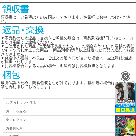
領収書は、ご希望の方のみ同封しております。お気軽にお申しつけくださ
い。
▼不良品のため返品・交換をご希望の場合は 商品到着後7日以内に メール
または電話でご連絡ください。
▼ご使用された商品 (使用後不良品とわかっ た場合を除く)、お客様の責任
でキズや汚れが生じた商品、 商品到着後8日以上経過した商品の返品はお受
けできません。
▼発送中の破損、不良品、ご注文と違う商が届いた場合は、返送料は 当店
が負担いたします。
▼お客様都合による返品の場合、返送料はお客様負担となります。
環境保護のため、簡易包装を心がけております。箱梱包の場合はメーカーの
箱を再利用してお送りします。
お店のトップへ戻る
カートを見る
会員ログイン
お客様の声