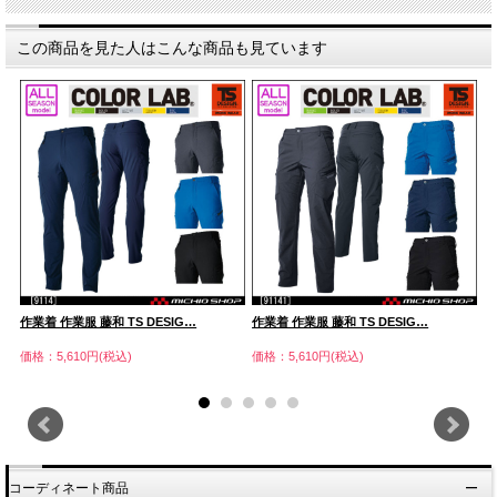
この商品を見た人はこんな商品も見ています
作業着 作業服 藤和 TS DESIG…
作業着 作業服 藤和 TS DESIG…
作
価格：5,610円(税込)
価格：5,610円(税込)
価
コーディネート商品