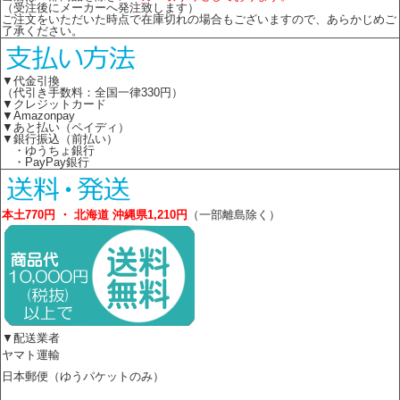
（受注後にメーカーへ発注致します）
ご注文をいただいた時点で在庫切れの場合もございますので、あらかじめご
了承ください。
▼代金引換
（代引き手数料：全国一律330円）
▼クレジットカード
▼Amazonpay
▼あと払い（ペイディ）
▼銀行振込（前払い）
・ゆうちょ銀行
・PayPay銀行
本土770円 ・ 北海道 沖縄県1,210円
（一部離島除く）
▼配送業者
ヤマト運輸
日本郵便（ゆうパケットのみ）