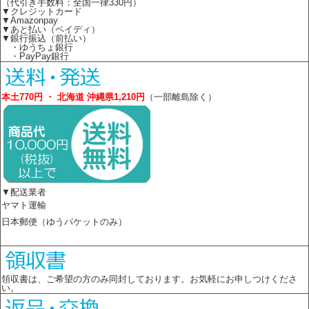
（代引き手数料：全国一律330円）
▼クレジットカード
▼Amazonpay
▼あと払い（ペイディ）
▼銀行振込（前払い）
・ゆうちょ銀行
・PayPay銀行
本土770円 ・ 北海道 沖縄県1,210円
（一部離島除く）
▼配送業者
ヤマト運輸
日本郵便（ゆうパケットのみ）
領収書は、ご希望の方のみ同封しております。お気軽にお申しつけくださ
い。