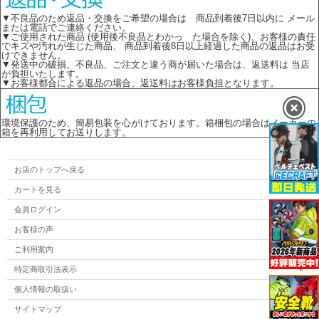
▼不良品のため返品・交換をご希望の場合は 商品到着後7日以内に メール
または電話でご連絡ください。
▼ご使用された商品 (使用後不良品とわかっ た場合を除く)、お客様の責任
でキズや汚れが生じた商品、 商品到着後8日以上経過した商品の返品はお受
けできません。
▼発送中の破損、不良品、ご注文と違う商が届いた場合は、返送料は 当店
が負担いたします。
▼お客様都合による返品の場合、返送料はお客様負担となります。
環境保護のため、簡易包装を心がけております。箱梱包の場合はメーカーの
箱を再利用してお送りします。
お店のトップへ戻る
カートを見る
会員ログイン
お客様の声
ご利用案内
特定商取引法表示
個人情報の取扱い
サイトマップ