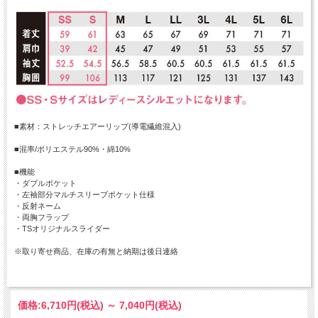
■素材：ストレッチエアーリップ(導電繊維混入)
■混率/ポリエステル90%・綿10%
■機能
・ダブルポケット
・左袖部分マルチスリーブポケット仕様
・反射ネーム
・両胸フラップ
・TSオリジナルスライダー
※取り寄せ商品、在庫の有無と納期は後日連絡
価格:
6,710円
(税込)
～
7,040円
(税込)