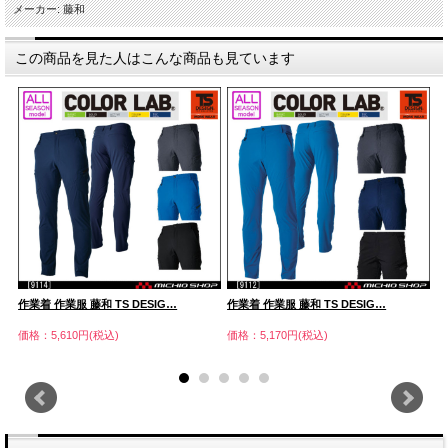
メーカー: 藤和
この商品を見た人はこんな商品も見ています
作業着 作業服 藤和 TS DESIG…
作業着 作業服 藤和 TS DESIG…
作
価格：5,610円(税込)
価格：5,170円(税込)
価