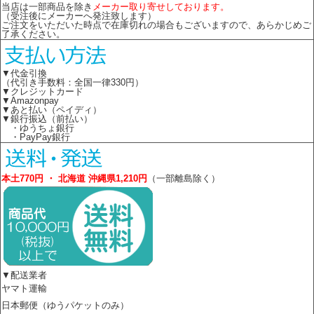
当店は一部商品を除き
メーカー取り寄せしております。
（受注後にメーカーへ発注致します）
ご注文をいただいた時点で在庫切れの場合もございますので、あらかじめご
了承ください。
▼代金引換
（代引き手数料：全国一律330円）
▼クレジットカード
▼Amazonpay
▼あと払い（ペイディ）
▼銀行振込（前払い）
・ゆうちょ銀行
・PayPay銀行
本土770円 ・ 北海道 沖縄県1,210円
（一部離島除く）
▼配送業者
ヤマト運輸
日本郵便（ゆうパケットのみ）