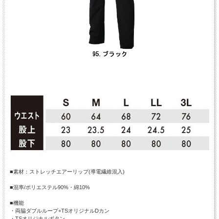
■素材：ストレッチエアーリップ(導電繊維混入)
■混率/ポリエステル90%・綿10%
■機能
・両脇ダブルループ+TSオリジナルDカン
・TSオリジナルボタン