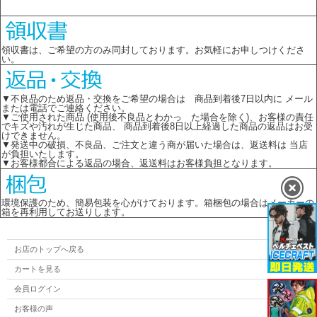
領収書は、ご希望の方のみ同封しております。お気軽にお申しつけくださ
い。
▼不良品のため返品・交換をご希望の場合は 商品到着後7日以内に メール
または電話でご連絡ください。
▼ご使用された商品 (使用後不良品とわかっ た場合を除く)、お客様の責任
でキズや汚れが生じた商品、 商品到着後8日以上経過した商品の返品はお受
けできません。
▼発送中の破損、不良品、ご注文と違う商が届いた場合は、返送料は 当店
が負担いたします。
▼お客様都合による返品の場合、返送料はお客様負担となります。
環境保護のため、簡易包装を心がけております。箱梱包の場合はメーカーの
箱を再利用してお送りします。
お店のトップへ戻る
カートを見る
会員ログイン
お客様の声