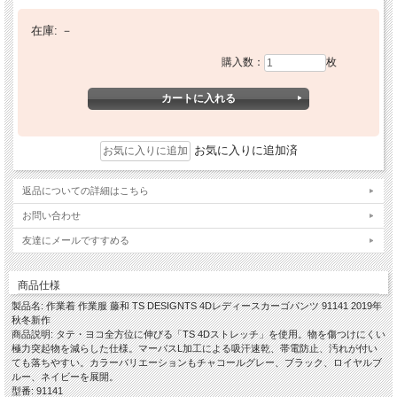
在庫:
－
購入数：
枚
お気に入りに追加済
返品についての詳細はこちら
お問い合わせ
友達にメールですすめる
商品仕様
製品名: 作業着 作業服 藤和 TS DESIGNTS 4Dレディースカーゴパンツ 91141 2019年
秋冬新作
商品説明: タテ・ヨコ全方位に伸びる「TS 4Dストレッチ」を使用。物を傷つけにくい
極力突起物を減らした仕様。マーバスL加工による吸汗速乾、帯電防止、汚れが付い
ても落ちやすい。カラーバリエーションもチャコールグレー、ブラック、ロイヤルブ
ルー、ネイビーを展開。
型番: 91141