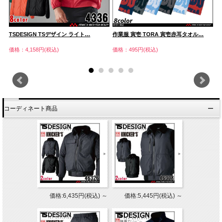
TSDESIGN TSデザイン ライト…
作業服 寅壱 TORA 寅壱赤耳タオル…
T
価格：4,158円(税込)
価格：495円(税込)
価
コーディネート商品
価格:6,435円(税込)
～
価格:5,445円(税込)
～