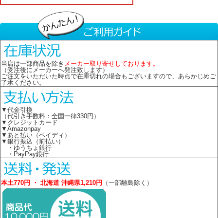
当店は一部商品を除き
メーカー取り寄せしております。
（受注後にメーカーへ発注致します）
ご注文をいただいた時点で在庫切れの場合もございますので、あらかじめご
了承ください。
▼代金引換
（代引き手数料：全国一律330円）
▼クレジットカード
▼Amazonpay
▼あと払い（ペイディ）
▼銀行振込（前払い）
・ゆうちょ銀行
・PayPay銀行
本土770円 ・ 北海道 沖縄県1,210円
（一部離島除く）