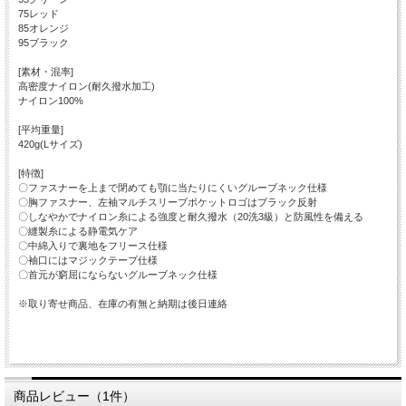
75レッド
85オレンジ
95ブラック
[素材・混率]
高密度ナイロン(耐久撥水加工)
ナイロン100%
[平均重量]
420g(Lサイズ)
[特徴]
〇ファスナーを上まで閉めても顎に当たりにくいグルーブネック仕様
〇胸ファスナー、左袖マルチスリーブポケットロゴはブラック反射
〇しなやかでナイロン糸による強度と耐久撥水（20洗3級）と防風性を備える
〇縫製糸による静電気ケア
〇中綿入りで裏地をフリース仕様
〇袖口にはマジックテープ仕様
〇首元が窮屈にならないグルーブネック仕様
※取り寄せ商品、在庫の有無と納期は後日連絡
商品レビュー（1件）