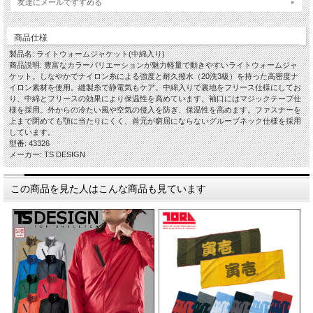
友達にメールですすめる
商品仕様
製品名: ライトウォームジャケット(中綿入り)
商品説明: 豊富なカラーバリエーションが魅力軽量で動きやすいライトウォームジャ
ケット。しなやかでナイロン糸による強度と耐久撥水（20洗3級）を持った高密度ナ
イロン素材を使用。縫製糸で静電気もケア。中綿入りで裏地をフリース仕様にしてお
り、中綿とフリースの効果により保温性を高めています。袖口にはマジックテープ仕
様を採用。外からの冷たい風や空気の侵入を防ぎ、保温性を高めます。ファスナーを
上まで閉めても顎に当たりにくく、首元が窮屈にならないグルーブネック仕様を採用
しています。
型番: 43326
メーカー: TS DESIGN
この商品を見た人はこんな商品も見ています