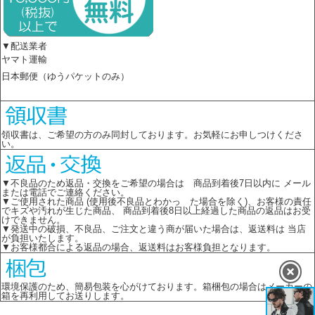
▼配送業者
ヤマト運輸
日本郵便（ゆうパケットのみ）
領収書は、ご希望の方のみ同封しております。お気軽にお申しつけくださ
い。
▼不良品のため返品・交換をご希望の場合は 商品到着後7日以内に メール
または電話でご連絡ください。
▼ご使用された商品 (使用後不良品とわかっ た場合を除く)、お客様の責任
でキズや汚れが生じた商品、 商品到着後8日以上経過した商品の返品はお受
けできません。
▼発送中の破損、不良品、ご注文と違う商が届いた場合は、返送料は 当店
が負担いたします。
▼お客様都合による返品の場合、返送料はお客様負担となります。
環境保護のため、簡易包装を心がけております。箱梱包の場合はメーカーの
箱を再利用してお送りします。