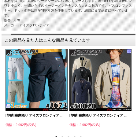
素材を採用し、真夏のワークシーンに快適さをプラスします。着用時やお洗濯後のシ
ワも少なく、手間いらずのイージーメンテナンスも大きな魅力です。ビスロンファス
ナー、ドット釦等は国産YKK社製を使用しています。細部にまで品質に拘っていま
す。
型番: 3670
メーカー: アイズフロンティア
この商品を見た人はこんな商品も見ています
[即納]在庫限り アイズフロンティア …
[即納]在庫限り アイズフロンティア …
[
価格：2,992円(税込)
価格：2,992円(税込)
価