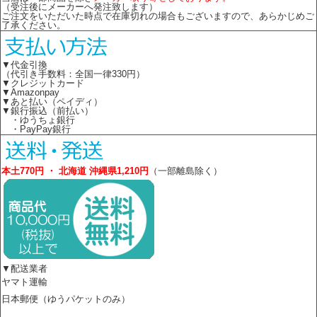
（受注後にメーカーへ発注致します）
ご注文をいただいた時点で在庫切れの場合もございますので、あらかじめご
了承ください。
▼代金引換
（代引き手数料：全国一律330円）
▼クレジットカード
▼Amazonpay
▼あと払い（ペイディ）
▼銀行振込（前払い）
・ゆうちょ銀行
・PayPay銀行
本土770円 ・ 北海道 沖縄県1,210円
（一部離島除く）
▼配送業者
ヤマト運輸
日本郵便（ゆうパケットのみ）