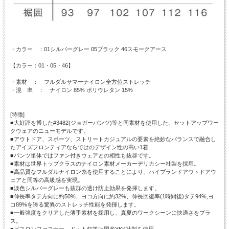
・カラー ：01シルバーグレー 05ブラック 46スモークアース
【カラー：01・05・46】
・素材 ： フルダルサマーナイロン全方位ストレッチ
・混 率 ： ナイロン 85% ポリウレタン 15%
[特徴]
■大好評を博した#3482(ジョガーパンツ)等と同素材を使用した、セットアップワー
クウェアのニューモデルです。
■アウトドア、スポーツ、ストリートカジュアルの要素を絶妙なバランスで融合し
たアイズフロンティアならではのデザイン性の高い1着
■パンツ単体ではファン付きウェアとの相性も抜群です。
■素材は世界トップクラスのナイロン素材メーカーデリカシー社製を採用。
■高品質なフルダルナイロン糸を使用することにより、ハイブランドアウトドアウ
ェアと同等の高級感を実現。
■淡色シルバーグレーも抜群の透け防止効果を発揮します。
■伸長率タテ方向に約50%、ヨコ方向に約32%、伸長回復率(1時間後)タテ94%,ヨ
コ89%を誇る驚異のストレッチ性能を発揮します。
■一般強度をクリアした薄手素材を採用し、真夏のワークシーンに快適さをプラ
ス。
■ビスロンファスナー、ドット釦等は国産YKK社製を使用。