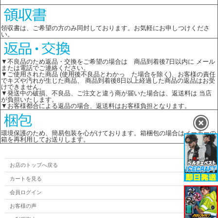
領収書は、ご希望の方のみ同封しております。お気軽にお申しつけくださ
い。
▼不良品のため返品・交換をご希望の場合は 商品到着後7日以内に メール
または電話でご連絡ください。
▼ご使用された商品 (使用後不良品とわかっ た場合を除く)、お客様の責任
でキズや汚れが生じた商品、 商品到着後8日以上経過した商品の返品はお受
けできません。
▼発送中の破損、不良品、ご注文と違う商が届いた場合は、返送料は 当店
が負担いたします。
▼お客様都合による返品の場合、返送料はお客様負担となります。
環境保護のため、簡易包装を心がけております。箱梱包の場合はメーカーの
箱を再利用してお送りします。
お店のトップへ戻る
カートを見る
会員ログイン
お客様の声