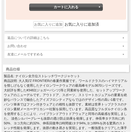
お気に入りに追加済
返品についての詳細はこちら
お問い合わせ
友達にメールですすめる
商品仕様
製品名: ナイロン全方位ストレッチワークジャケット
商品説明: 大人気I'Z FRONTIERの春夏作業服です。ワールドクラスのハイマテリアル
を惜しげもなく使用したナイロンワークウェアの最高峰モデル3670シリーズです。
大好評を博した#3482(ジョガーパンツ)等と同素材を使用した、セットアップワーク
ウェアのニューデルです。アウトドア、スポーツ、ストリートカジュアルの要素を絶
妙なバランスで融合したアイズフロンティアならではのデザイン性の高い1着です。
パンツ単体ではファン付きウェアとの相性も抜群です。素材は世界トップクラスのナ
イロン素材メーカーデリカシー社製を採用しています。高品質なフルダルナイロン糸
を使用することにより、ハイブランドアウトドアウェアと同等の高級感を実現しまし
た。 淡色シルバーグレーも抜群の透け防止効果を発揮します。伸長率タテ方向に約
50%、ヨコ方向に約32%、伸長回復率(1時間後)タテ94%,ヨコ89%を誇る驚異のスト
レッチ性能を発揮します。抜群の動き易さを実現します。一般強度をクリアした薄手