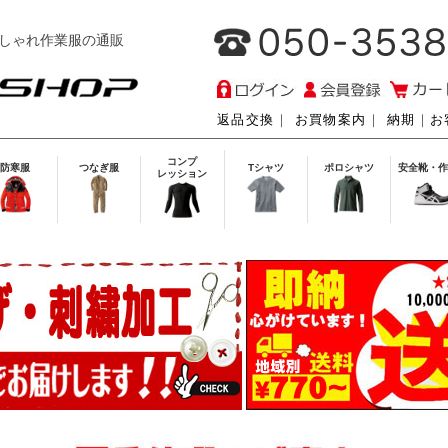
しゃれ作業服の通販
返品交換
｜
お買物案内
｜
納期
｜
お
コンプ
防寒服
つなぎ服
Tシャツ
ポロシャツ
安全靴・作
レッション