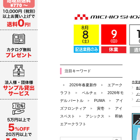
注目キーワード
作業
2026年春夏新作
エアーク
春
ラフト
ペルチェ
2026年モ
メ
メ
デル バートル
PUMA
アイ
ズフロンティア
寅壱
アイ
スベスト
アシックス
即納
エアークラフト