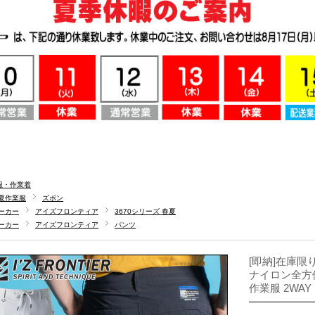
服・作業着
夏作業服
ズボン
ーカー
アイズフロンティア
3670シリーズ 春夏
ーカー
アイズフロンティア
パンツ
[即納]在庫限り
ナイロン全方位
作業服 2WAY