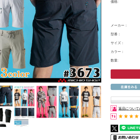
価格:
メーカー：
型番：
サイズ：
カラー：
数量:
返品について