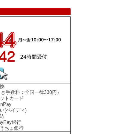
換
手数料：全国一律330円）
ットカード
nPay
い(ペイディ)
込
Pay銀行
ちょ銀行