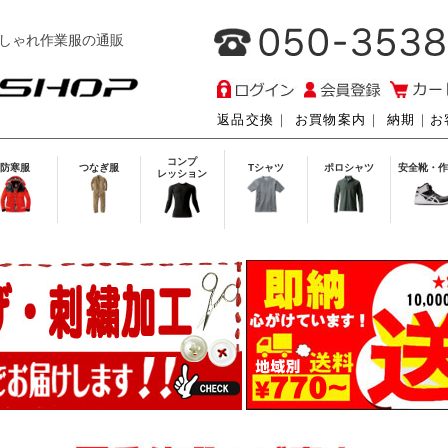
しゃれ作業服の通販
返品交換
｜
お買物案内
｜
納期
｜
お
コンプ
防寒服
つなぎ服
Tシャツ
ポロシャツ
安全靴・作
レッション