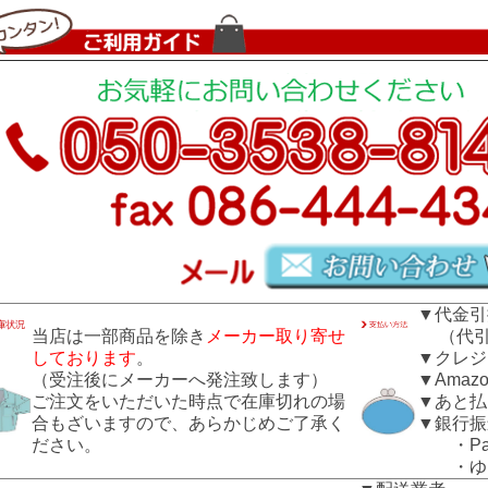
▼代金引
当店は一部商品を除き
メーカー取り寄せ
（代引き
しております
。
▼クレジ
（受注後にメーカーへ発注致します）
▼Amazo
ご注文をいただいた時点で在庫切れの場
▼あと払
合もざいますので、あらかじめご了承く
▼銀行振
ださい。
・Pay
・ゆう