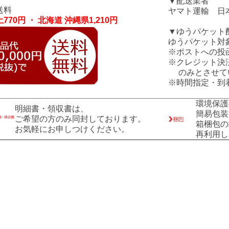
▼配送業者
送料
ヤマト運輸 日
770円 ・ 北海道 沖縄県1,210円
▼ゆうパケット
ゆうパケット対
※ポストへの投
※クレジット決
のみとさせて
※時間指定・到
環境保護
明細書・領収書は、
簡易包装
ご希望の方のみ同封しております。
箱梱包の
お気軽にお申しつけください。
再利用し