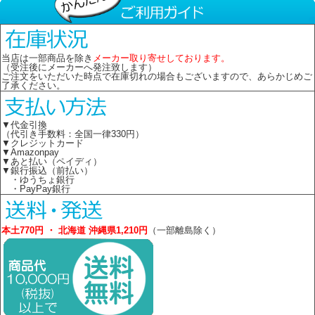
当店は一部商品を除き
メーカー取り寄せしております。
（受注後にメーカーへ発注致します）
ご注文をいただいた時点で在庫切れの場合もございますので、あらかじめご
了承ください。
▼代金引換
（代引き手数料：全国一律330円）
▼クレジットカード
▼Amazonpay
▼あと払い（ペイディ）
▼銀行振込（前払い）
・ゆうちょ銀行
・PayPay銀行
本土770円 ・ 北海道 沖縄県1,210円
（一部離島除く）