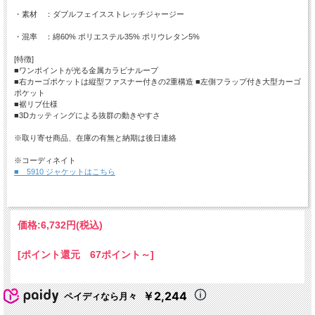
・素材 ：ダブルフェイスストレッチジャージー
・混率 ：綿60% ポリエステル35% ポリウレタン5%
[特徴]
■ワンポイントが光る金属カラビナループ
■右カーゴポケットは縦型ファスナー付きの2重構造 ■左側フラップ付き大型カーゴ
ポケット
■裾リブ仕様
■3Dカッティングによる抜群の動きやすさ
※取り寄せ商品、在庫の有無と納期は後日連絡
※コーディネイト
■ 5910 ジャケットはこちら
価格:
6,732円
(税込)
[ポイント還元 67ポイント～]
￥2,244
ペイディなら月々