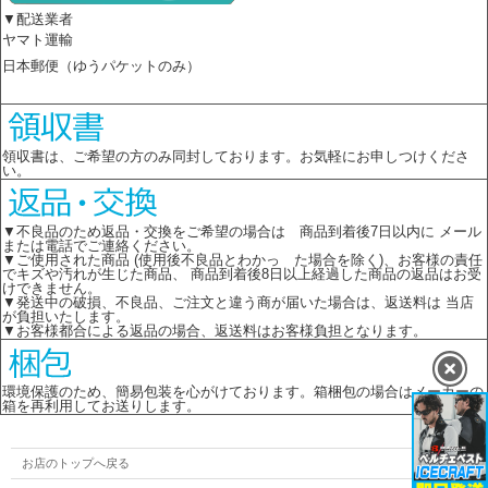
▼配送業者
ヤマト運輸
日本郵便（ゆうパケットのみ）
領収書は、ご希望の方のみ同封しております。お気軽にお申しつけくださ
い。
▼不良品のため返品・交換をご希望の場合は 商品到着後7日以内に メール
または電話でご連絡ください。
▼ご使用された商品 (使用後不良品とわかっ た場合を除く)、お客様の責任
でキズや汚れが生じた商品、 商品到着後8日以上経過した商品の返品はお受
けできません。
▼発送中の破損、不良品、ご注文と違う商が届いた場合は、返送料は 当店
が負担いたします。
▼お客様都合による返品の場合、返送料はお客様負担となります。
環境保護のため、簡易包装を心がけております。箱梱包の場合はメーカーの
箱を再利用してお送りします。
お店のトップへ戻る