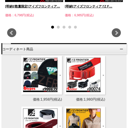
[即納][数量限定]アイズフロンティア…
[即納]アイズフロンティア I'Z F…
[
価格：6,798円(税込)
価格：6,985円(税込)
価
コーディネート商品
価格:1,958円(税込)
価格:1,980円(税込)