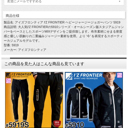
友達にメールですすめる
商品仕様
製品名: アイズフロンティア I'Z FRONTIER ヘビージャージージョガーパンツ 5919
商品説明: 大人気I'Z FRONTIERの5910シリーズ・オールシーズン版スタジアムジャン
パーをベースとしたスポーツMIXデザインをご提供致します。布帛素材にせまる密度
感と優しい肌触りの二重編みジャージー素材を使用。より ‘今’ を表現するスポーティ
ーカジュアルモデルです。
型番: 5919
メーカー: アイズフロンティア
この商品を見た人はこんな商品も見ています