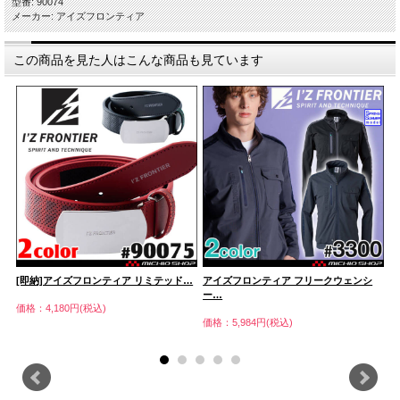
型番: 90074
メーカー: アイズフロンティア
この商品を見た人はこんな商品も見ています
[即納]アイズフロンティア リミテッド…
アイズフロンティア フリークウェンシ
ア
ー…
ク
価格：4,180円(税込)
価格：5,984円(税込)
価