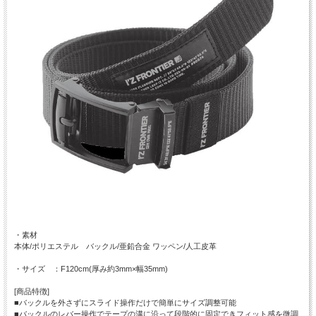
・素材
本体/ポリエステル バックル/亜鉛合金 ワッペン/人工皮革
・サイズ ：F120cm(厚み約3mm×幅35mm)
[商品特徴]
■バックルを外さずにスライド操作だけで簡単にサイズ調整可能
■バックルのレバー操作でテープの溝に沿って段階的に固定できフィット感を微調