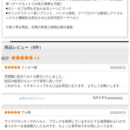
整（テープカットでの長さ調整も可能）
■オン・オフを問わずあらゆるシーンにマッチ
■オリジナリティー高いプリント、バックル形状、テープカラーを駆使しアイズル
ックスと機能性を両立させた次世代型テープベルト
※取り寄せ商品、在庫の有無と納期は後日連絡
商品レビュー（6件）
総評:
4.8
リッキー様
2026/06/15
空調服に続きベルトも購入いたしました。
対応の処理がスムーズで非常に良いです。
これからも、ミチオショップさんにはお世話になります。よろしくお願いします。
お店からのコメント
2026/06/23
てら様
2026/04/15
アイズフロンティアのベルト、ブラックを使用していますがとても使用感がよいので
違うカラーを追加購入したものです。ちょっと派手めですが気に入ってます。