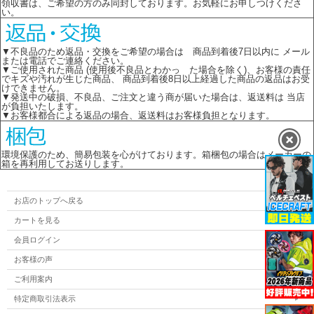
領収書は、ご希望の方のみ同封しております。お気軽にお申しつけくださ
い。
▼不良品のため返品・交換をご希望の場合は 商品到着後7日以内に メール
または電話でご連絡ください。
▼ご使用された商品 (使用後不良品とわかっ た場合を除く)、お客様の責任
でキズや汚れが生じた商品、 商品到着後8日以上経過した商品の返品はお受
けできません。
▼発送中の破損、不良品、ご注文と違う商が届いた場合は、返送料は 当店
が負担いたします。
▼お客様都合による返品の場合、返送料はお客様負担となります。
環境保護のため、簡易包装を心がけております。箱梱包の場合はメーカーの
箱を再利用してお送りします。
お店のトップへ戻る
カートを見る
会員ログイン
お客様の声
ご利用案内
特定商取引法表示