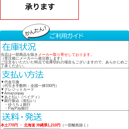
当店は一部商品を除き
メーカー取り寄せしております。
（受注後にメーカーへ発注致します）
ご注文をいただいた時点で在庫切れの場合もございますので、あらかじめご
了承ください。
▼代金引換
（代引き手数料：全国一律330円）
▼クレジットカード
▼Amazonpay
▼あと払い（ペイディ）
▼銀行振込（前払い）
・ゆうちょ銀行
・PayPay銀行
本土770円 ・ 北海道 沖縄県1,210円
（一部離島除く）