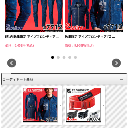
[即納]数量限定 アイズフロンティア …
数量限定 アイズフロンティア I'Z …
ア
価格：8,459円(税込)
価格：9,988円(税込)
価
コーディネート商品