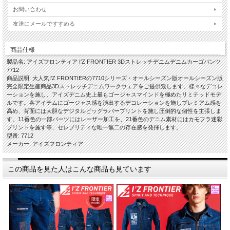
お問い合わせ
友達にメールですすめる
商品仕様
製品名: アイズフロンティア I'Z FRONTIER 3Dストレッチデニムデニムカーゴパンツ
7712
商品説明: 大人気I'Z FRONTIERの7710シリーズ・オールシーズン版オールシーズン版
完全限定生産商品3Dストレッチデニムワークウェアをご提供致します。様々なデコレ
ーションを施し、アイズデニム史上最もゴージャスマインドを極めたリミテッドモデ
ルです。各アイテムにゴージャス感を演出するデコレーションを施しプレミアム感を
高め、背面には大胆なデジタルビッグラバープリントを施し圧倒的な個性を主張しま
す。11番色の一部パーツにはレーザー加工を、21番色のデニム素材にはカモフラ迷彩
プリントを施す等、セレブリティな唯一無二の存在感を発揮します。
型番: 7712
メーカー: アイズフロンティア
この商品を見た人はこんな商品も見ています