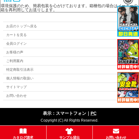
環境保護のため、簡易包装を心がけております。箱梱包の場合はメーカーの
箱を再利用してお送りします。
お店のトップへ戻る
カートを見る
会員ログイン
お客様の声
ご利用案内
特定商取引法表示
個人情報の取扱い
サイトマップ
お問い合わせ
表示：スマートフォン｜
PC
Copyright (C) All Rights Reserved.
カタログ請求
サンプル貸出
お問い合わせ