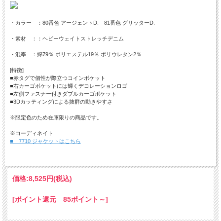
・カラー ：80番色 アージェントD. 81番色 グリッターD.
・素材 ：：ヘビーウェイトストレッチデニム
・混率 ：綿79％ ポリエステル19％ ポリウレタン2％
[特徴]
■赤タグで個性が際立つコインポケット
■右カーゴポケットには輝くデコレーションロゴ
■左側ファスナー付きダブルカーゴポケット
■3Dカッティングによる抜群の動きやすさ
※限定色のため在庫限りの商品です。
※コーディネイト
■ 7710 ジャケットはこちら
価格:
8,525円
(税込)
[ポイント還元 85ポイント～]