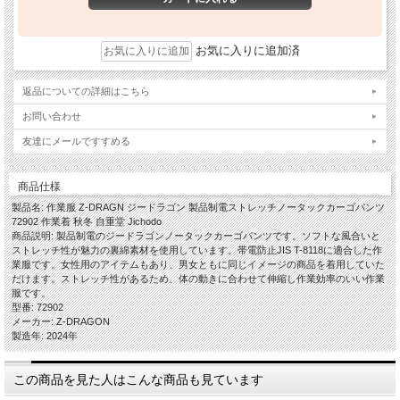
お気に入りに追加済
返品についての詳細はこちら
お問い合わせ
友達にメールですすめる
商品仕様
製品名: 作業服 Z-DRAGN ジードラゴン 製品制電ストレッチノータックカーゴパンツ
72902 作業着 秋冬 自重堂 Jichodo
商品説明: 製品制電のジードラゴンノータックカーゴパンツです。ソフトな風合いと
ストレッチ性が魅力の裏綿素材を使用しています。帯電防止JIS T-8118に適合した作
業服です。女性用のアイテムもあり、男女ともに同じイメージの商品を着用していた
だけます。ストレッチ性があるため、体の動きに合わせて伸縮し作業効率のいい作業
服です。
型番: 72902
メーカー: Z-DRAGON
製造年: 2024年
この商品を見た人はこんな商品も見ています