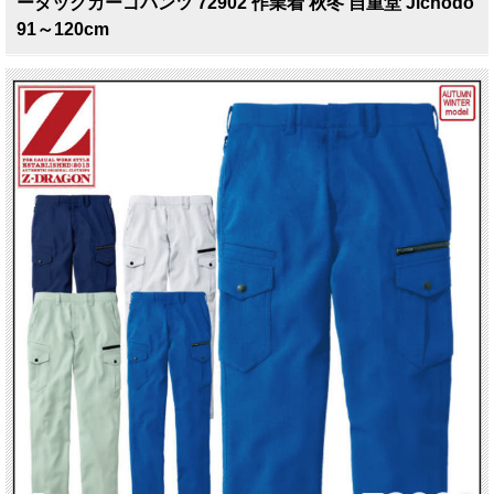
ータックカーゴパンツ 72902 作業着 秋冬 自重堂 Jichodo
91～120cm