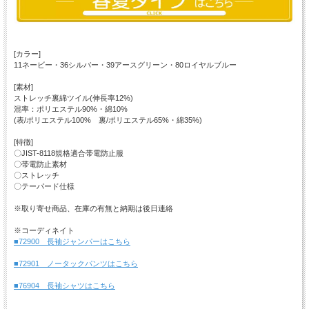
[カラー]
11ネービー・36シルバー・39アースグリーン・80ロイヤルブルー
[素材]
ストレッチ裏綿ツイル(伸長率12%)
混率：ポリエステル90%・綿10%
(表/ポリエステル100% 裏/ポリエステル65%・綿35%)
[特徴]
〇JIST-8118規格適合帯電防止服
〇帯電防止素材
〇ストレッチ
〇テーパード仕様
※取り寄せ商品、在庫の有無と納期は後日連絡
※コーディネイト
■72900 長袖ジャンパーはこちら
■72901 ノータックパンツはこちら
■76904 長袖シャツはこちら