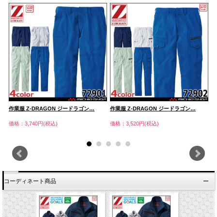
作業服 Z-DRAGON ジードラゴン…
作業服 Z-DRAGON ジードラゴン…
作
価格：3,740円(税込)
価格：3,520円(税込)
価
コーディネート商品