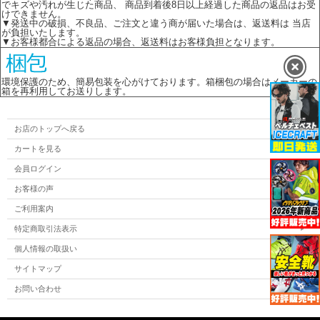
でキズや汚れが生じた商品、 商品到着後8日以上経過した商品の返品はお受
けできません。
▼発送中の破損、不良品、ご注文と違う商が届いた場合は、返送料は 当店
が負担いたします。
▼お客様都合による返品の場合、返送料はお客様負担となります。
環境保護のため、簡易包装を心がけております。箱梱包の場合はメーカーの
箱を再利用してお送りします。
お店のトップへ戻る
カートを見る
会員ログイン
お客様の声
ご利用案内
特定商取引法表示
個人情報の取扱い
サイトマップ
お問い合わせ