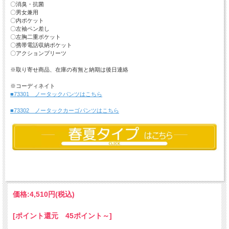
〇消臭・抗菌
〇男女兼用
〇内ポケット
〇左袖ペン差し
〇左胸二重ポケット
〇携帯電話収納ポケット
〇アクションプリーツ
※取り寄せ商品、在庫の有無と納期は後日連絡
※コーディネイト
■73301 ノータックパンツはこちら
■73302 ノータックカーゴパンツはこちら
価格:
4,510円
(税込)
[ポイント還元 45ポイント～]