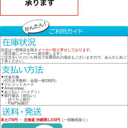
当店は一部商品を除き
メーカー取り寄せしております。
（受注後にメーカーへ発注致します）
ご注文をいただいた時点で在庫切れの場合もございますので、あらかじめご
了承ください。
▼代金引換
（代引き手数料：全国一律330円）
▼クレジットカード
▼Amazonpay
▼あと払い（ペイディ）
▼銀行振込（前払い）
・ゆうちょ銀行
・PayPay銀行
本土770円 ・ 北海道 沖縄県1,210円
（一部離島除く）