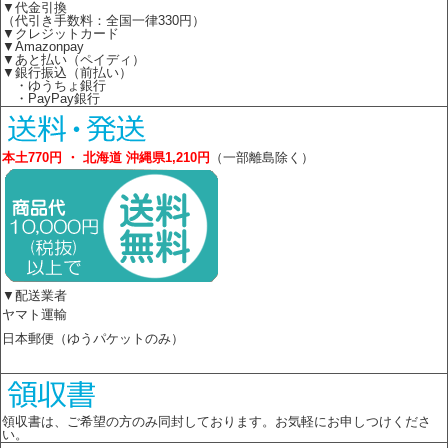
▼代金引換
（代引き手数料：全国一律330円）
▼クレジットカード
▼Amazonpay
▼あと払い（ペイディ）
▼銀行振込（前払い）
・ゆうちょ銀行
・PayPay銀行
本土770円 ・ 北海道 沖縄県1,210円
（一部離島除く）
▼配送業者
ヤマト運輸
日本郵便（ゆうパケットのみ）
領収書は、ご希望の方のみ同封しております。お気軽にお申しつけくださ
い。