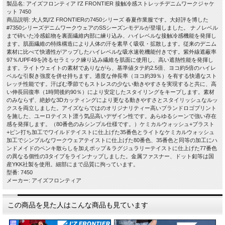
製品名: アイズフロンティア I'Z FRONTIER 接触冷感ストレッチデニムワークジャケ
ット 7450
商品説明: 大人気I'Z FRONTIERの7450シリーズ 春夏作業服です。大好評を博した
#7350シリーズデニムワークウェアのSSシーズンモデルが登場しました。 ナノレベル
まで砕いた冷感鉱物を裏面繊維内部に練り込み、ハイレベルな接触冷感機能を発揮し
ます。肌面繊維の特殊構造により人体の汗を素早く吸収・拡散します。従来のデニム
素材に比べて快適性がアップしたハイレベルな吸水速乾機能付きです。紫外線遮蔽率
97％/UPF49を誇るセラミック練り込み繊維を肌面に使用し、高い遮熱性能を発揮し
ます。ライトウェイトの素材でありながら、基準値タテ約2.5倍、ヨコ約5倍のハイレ
ベルな引裂き強度を併せ持ちます。適度な伸長率（ヨコ約39％）を有する快適なスト
レッチ性能です。汗ばむ季節でもストレスの少ない動きやすさを実現すると共に、高
い伸長回復率（1時間後約90％）により安定したスタイリングをキープします。素材
のみならず、絶妙な3Dカッティングにより更なる動きやすさとスタイリッシュなルッ
クスを両立しました。アイズならではのオリジナリティー高いブランドロゴプリント
を施した、ユーロテイスト漂う気品高いデザイン性です。あらゆるシーンで強い存在
感を発揮します。（80番色のみシンプル仕様です。）ケミカルウォッシュ+ブラスト
+ピン打ち加工でワイルドテイストに仕上げた35番色とライトなケミカルウォッシュ
加工でシンプルなワークウェアテイストに仕上げた80番色、35番色と同等の加工にハ
ンドメイドのペンキ散らしを加えポップ＆ラグジュラリーテイストに仕上げた77番色
の異なる個性の3タイプをラインナップしました。金属ファスナー、ドット釦等は国
産YKK社製を使用。細部にまで品質に拘っています。
型番: 7450
メーカー: アイズフロンティア
この商品を見た人はこんな商品も見ています