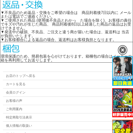
▼不良品のため返品・交換をご希望の場合は 商品到着後7日以内に メール
または電話でご連絡ください。
▼ご使用された商品 (使用後不良品とわかっ た場合を除く)、お客様の責任
でキズや汚れが生じた商品、 商品到着後8日以上経過した商品の返品はお受
けできません。
▼発送中の破損、不良品、ご注文と違う商が届いた場合は、返送料は 当店
が負担いたします。
▼お客様都合による返品の場合、返送料はお客様負担となります。
環境保護のため、簡易包装を心がけております。箱梱包の場合はメーカーの
箱を再利用してお送りします。
お店のトップへ戻る
カートを見る
会員ログイン
お客様の声
ご利用案内
特定商取引法表示
個人情報の取扱い