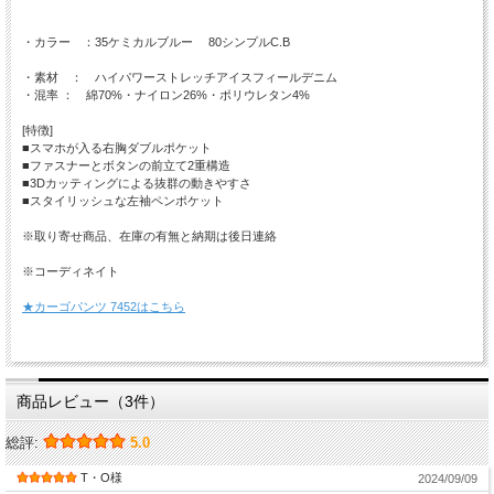
・カラー ：35ケミカルブルー 80シンプルC.B
・素材 ： ハイパワーストレッチアイスフィールデニム
・混率 ： 綿70%・ナイロン26%・ポリウレタン4%
[特徴]
■スマホが入る右胸ダブルポケット
■ファスナーとボタンの前立て2重構造
■3Dカッティングによる抜群の動きやすさ
■スタイリッシュな左袖ペンポケット
※取り寄せ商品、在庫の有無と納期は後日連絡
※コーディネイト
★カーゴパンツ 7452はこちら
商品レビュー（3件）
総評:
5.0
T・O様
2024/09/09