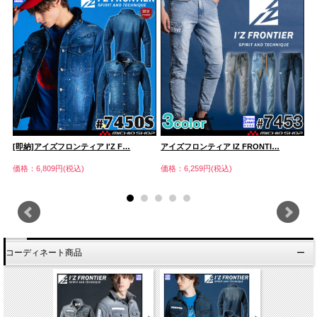
[即納]アイズフロンティア I'Z F…
アイズフロンティア IZ FRONTI…
[
価格：6,809円(税込)
価格：6,259円(税込)
価
コーディネート商品