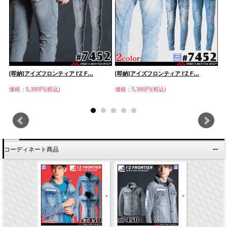
[即納]アイズフロンティア I'Z F…
[即納]アイズフロンティア I'Z F…
数
価格：5,390円(税込)
価格：5,390円(税込)
価
コーディネート商品