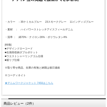
・カラー ：35ケミカルブルー 23スモークグレー 11インディゴブルー
・素材 ： ハイパワーストレッチアイスフィールデニム
・混率 ： 綿70%・ナイロン26%・ポリウレタン4%
[特徴]
■デザインドローコード
■右側高収納ダブルポケット
■ウエストシャーリングゴム仕様
■裾リブ仕様
※取り寄せ商品、在庫の有無と納期は後日連絡
※コーディネイト
★デニムワークジャケット 7450はこちら
商品レビュー（2件）