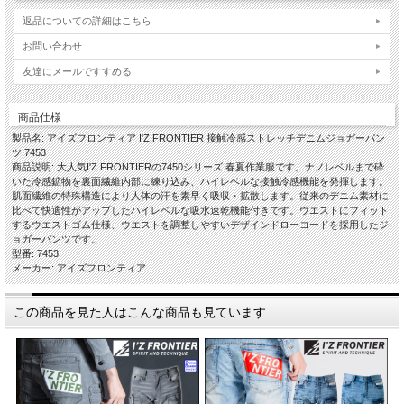
返品についての詳細はこちら
お問い合わせ
友達にメールですすめる
商品仕様
製品名: アイズフロンティア I'Z FRONTIER 接触冷感ストレッチデニムジョガーパン
ツ 7453
商品説明: 大人気I'Z FRONTIERの7450シリーズ 春夏作業服です。ナノレベルまで砕
いた冷感鉱物を裏面繊維内部に練り込み、ハイレベルな接触冷感機能を発揮します。
肌面繊維の特殊構造により人体の汗を素早く吸収・拡散します。従来のデニム素材に
比べて快適性がアップしたハイレベルな吸水速乾機能付きです。ウエストにフィット
するウエストゴム仕様、ウエストを調整しやすいデザインドローコードを採用したジ
ョガーパンツです。
型番: 7453
メーカー: アイズフロンティア
この商品を見た人はこんな商品も見ています