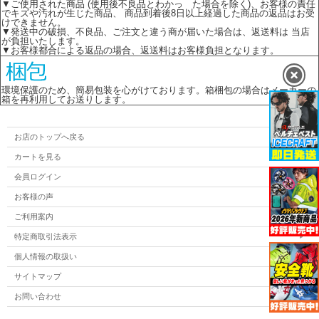
▼ご使用された商品 (使用後不良品とわかっ た場合を除く)、お客様の責任
でキズや汚れが生じた商品、 商品到着後8日以上経過した商品の返品はお受
けできません。
▼発送中の破損、不良品、ご注文と違う商が届いた場合は、返送料は 当店
が負担いたします。
▼お客様都合による返品の場合、返送料はお客様負担となります。
環境保護のため、簡易包装を心がけております。箱梱包の場合はメーカーの
箱を再利用してお送りします。
お店のトップへ戻る
カートを見る
会員ログイン
お客様の声
ご利用案内
特定商取引法表示
個人情報の取扱い
サイトマップ
お問い合わせ