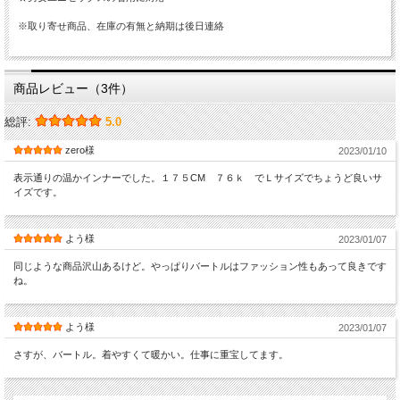
※取り寄せ商品、在庫の有無と納期は後日連絡
商品レビュー（3件）
総評:
5.0
zero様
2023/01/10
表示通りの温かインナーでした。１７５CM ７６ｋ でＬサイズでちょうど良いサ
イズです。
よう様
2023/01/07
同じような商品沢山あるけど。やっぱりバートルはファッション性もあって良きです
ね。
よう様
2023/01/07
さすが、バートル。着やすくて暖かい。仕事に重宝してます。