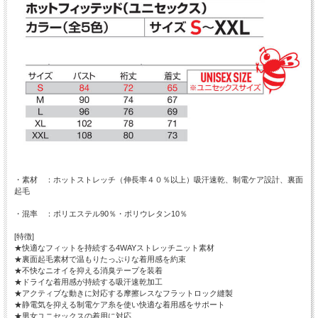
・素材 ：ホットストレッチ（伸長率４０％以上）吸汗速乾、制電ケア設計、裏面
起毛
・混率 ：ポリエステル90％・ポリウレタン10％
[特徴]
★快適なフィットを持続する4WAYストレッチニット素材
★裏面起毛素材で温もりたっぷりな着用感を約束
★不快なニオイを抑える消臭テープを装着
★ドライな着用感が持続する吸汗速乾加工
★アクティブな動きに対応する摩擦レスなフラットロック縫製
★静電気を抑える制電ケア糸を使い快適な着用感をサポート
★男女ユニセックスの着用に対応