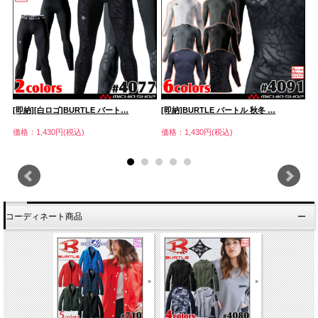
[即納][白ロゴ]BURTLE バート…
[即納]BURTLE バートル 秋冬 …
[
価格：1,430円(税込)
価格：1,430円(税込)
価
コーディネート商品