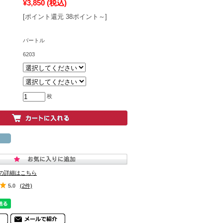
¥3,850
(税込)
[ポイント還元 38ポイント～]
バートル
6203
枚
の詳細はこちら
5.0
(2件)