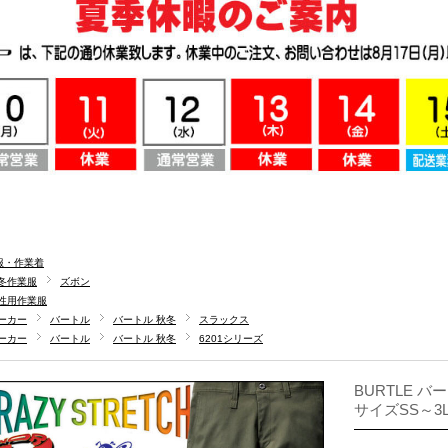
服・作業着
冬作業服
ズボン
性用作業服
ーカー
バートル
バートル 秋冬
スラックス
ーカー
バートル
バートル 秋冬
6201シリーズ
BURTLE バ
サイズSS～3