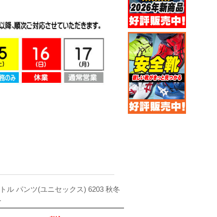
ートル パンツ(ユニセックス) 6203 秋冬
L