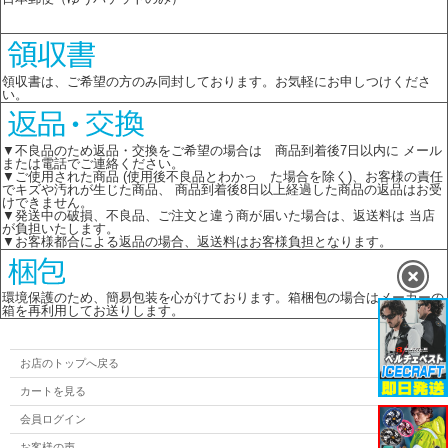
領収書は、ご希望の方のみ同封しております。お気軽にお申しつけくださ
い。
▼不良品のため返品・交換をご希望の場合は 商品到着後7日以内に メール
または電話でご連絡ください。
▼ご使用された商品 (使用後不良品とわかっ た場合を除く)、お客様の責任
でキズや汚れが生じた商品、 商品到着後8日以上経過した商品の返品はお受
けできません。
▼発送中の破損、不良品、ご注文と違う商が届いた場合は、返送料は 当店
が負担いたします。
▼お客様都合による返品の場合、返送料はお客様負担となります。
環境保護のため、簡易包装を心がけております。箱梱包の場合はメーカーの
箱を再利用してお送りします。
お店のトップへ戻る
カートを見る
会員ログイン
お客様の声