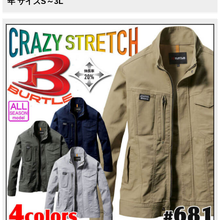
年 サイズS～3L