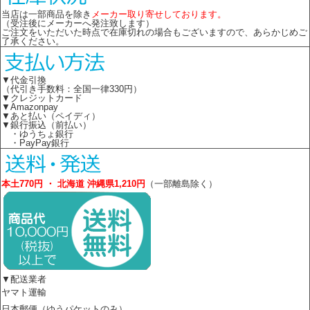
当店は一部商品を除き
メーカー取り寄せしております。
（受注後にメーカーへ発注致します）
ご注文をいただいた時点で在庫切れの場合もございますので、あらかじめご
了承ください。
▼代金引換
（代引き手数料：全国一律330円）
▼クレジットカード
▼Amazonpay
▼あと払い（ペイディ）
▼銀行振込（前払い）
・ゆうちょ銀行
・PayPay銀行
本土770円 ・ 北海道 沖縄県1,210円
（一部離島除く）
▼配送業者
ヤマト運輸
日本郵便（ゆうパケットのみ）