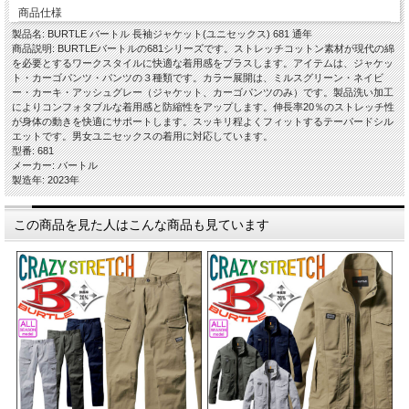
商品仕様
製品名: BURTLE バートル 長袖ジャケット(ユニセックス) 681 通年
商品説明: BURTLEバートルの681シリーズです。ストレッチコットン素材が現代の綿
を必要とするワークスタイルに快適な着用感をプラスします。アイテムは、ジャケッ
ト・カーゴパンツ・パンツの３種類です。カラー展開は、ミルスグリーン・ネイビ
ー・カーキ・アッシュグレー（ジャケット、カーゴパンツのみ）です。製品洗い加工
によりコンフォタブルな着用感と防縮性をアップします。伸長率20％のストレッチ性
が身体の動きを快適にサポートします。スッキリ程よくフィットするテーパードシル
エットです。男女ユニセックスの着用に対応しています。
型番: 681
メーカー: バートル
製造年: 2023年
この商品を見た人はこんな商品も見ています