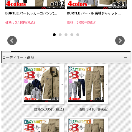
BURTLE バートル カーゴパンツ(…
BURTLE バートル 長袖ジャケット…
B
価格：3,410円(税込)
価格：5,005円(税込)
価
コーディネート商品
価格:5,005円(税込)
価格:3,410円(税込)