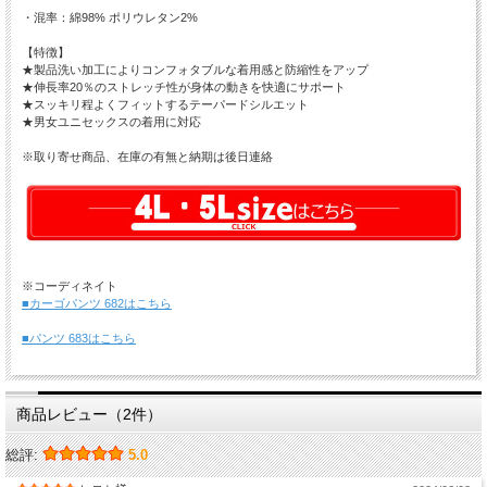
・混率：綿98% ポリウレタン2%
【特徴】
★製品洗い加工によりコンフォタブルな着用感と防縮性をアップ
★伸長率20％のストレッチ性が身体の動きを快適にサポート
★スッキリ程よくフィットするテーパードシルエット
★男女ユニセックスの着用に対応
※取り寄せ商品、在庫の有無と納期は後日連絡
※コーディネイト
■カーゴパンツ 682はこちら
■パンツ 683はこちら
商品レビュー（2件）
総評:
5.0