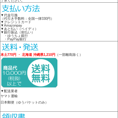
了承ください。
▼代金引換
（代引き手数料：全国一律330円）
▼クレジットカード
▼Amazonpay
▼あと払い（ペイディ）
▼銀行振込（前払い）
・ゆうちょ銀行
・PayPay銀行
本土770円 ・ 北海道 沖縄県1,210円
（一部離島除く）
▼配送業者
ヤマト運輸
日本郵便（ゆうパケットのみ）