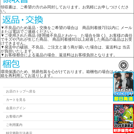
領収書は、ご希望の方のみ同封しております。お気軽にお申しつけくださ
い。
▼不良品のため返品・交換をご希望の場合は 商品到着後7日以内に メール
または電話でご連絡ください。
▼ご使用された商品 (使用後不良品とわかっ た場合を除く)、お客様の責任
でキズや汚れが生じた商品、 商品到着後8日以上経過した商品の返品はお受
けできません。
▼発送中の破損、不良品、ご注文と違う商が届いた場合は、返送料は 当店
が負担いたします。
▼お客様都合による返品の場合、返送料はお客様負担となります。
環境保護のため、簡易包装を心がけております。箱梱包の場合はメーカーの
箱を再利用してお送りします。
お店のトップへ戻る
カートを見る
会員ログイン
お客様の声
ご利用案内
特定商取引法表示