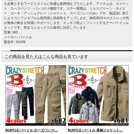
を必要とするワークスタイルに快適な着用感をプラスします。アイテムは、ジャケッ
ト・カーゴパンツ・パンツの３種類です。カラー展開は、ミルスグリーン・ネイビ
ー・カーキ・アッシュグレー（ジャケット、カーゴパンツのみ）です。製品洗い加工
によりコンフォタブルな着用感と防縮性をアップします。伸長率20％のストレッチ性
が身体の動きを快適にサポートします。スッキリ程よくフィットするテーパードシル
エットです。男女ユニセックスの着用に対応しています。
型番: 683
メーカー: バートル
製造年: 2023年
この商品を見た人はこんな商品も見ています
BURTLE バートル カーゴパンツ(…
BURTLE バートル 長袖ジャケット…
B