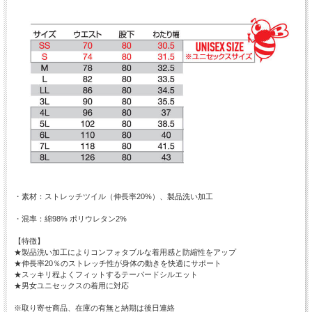
・素材：ストレッチツイル（伸長率20%）、製品洗い加工
・混率：綿98% ポリウレタン2%
【特徴】
★製品洗い加工によりコンフォタブルな着用感と防縮性をアップ
★伸長率20％のストレッチ性が身体の動きを快適にサポート
★スッキリ程よくフィットするテーパードシルエット
★男女ユニセックスの着用に対応
※取り寄せ商品、在庫の有無と納期は後日連絡