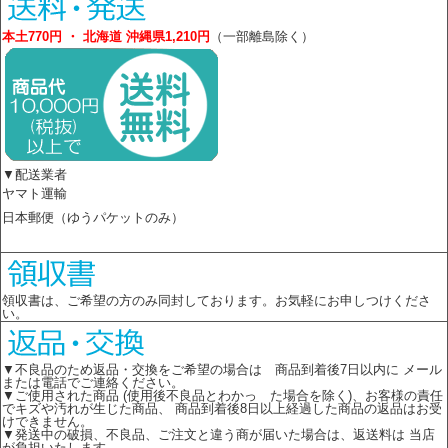
本土770円 ・ 北海道 沖縄県1,210円
（一部離島除く）
▼配送業者
ヤマト運輸
日本郵便（ゆうパケットのみ）
領収書は、ご希望の方のみ同封しております。お気軽にお申しつけくださ
い。
▼不良品のため返品・交換をご希望の場合は 商品到着後7日以内に メール
または電話でご連絡ください。
▼ご使用された商品 (使用後不良品とわかっ た場合を除く)、お客様の責任
でキズや汚れが生じた商品、 商品到着後8日以上経過した商品の返品はお受
けできません。
▼発送中の破損、不良品、ご注文と違う商が届いた場合は、返送料は 当店
が負担いたします。