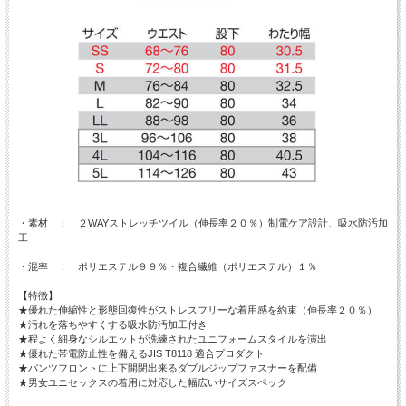
・素材 ： ２WAYストレッチツイル（伸長率２０％）制電ケア設計、吸水防汚加
工
・混率 ： ポリエステル９９％・複合繊維（ポリエステル）１％
【特徴】
★優れた伸縮性と形態回復性がストレスフリーな着用感を約束（伸長率２０％）
★汚れを落ちやすくする吸水防汚加工付き
★程よく細身なシルエットが洗練されたユニフォームスタイルを演出
★優れた帯電防止性を備えるJIS T8118 適合プロダクト
★パンツフロントに上下開閉出来るダブルジップファスナーを配備
★男女ユニセックスの着用に対応した幅広いサイズスペック