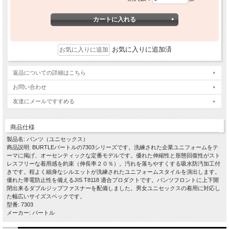
お気に入りに追加済
返品についての詳細はこちら
お問い合わせ
友達にメールですすめる
商品仕様
製品名: パンツ（ユニセックス）
商品説明: BURTLEバートルの7303シリーズです。洗練された企業ユニフォームをテ
ーマに掲げ、オーセンティックな定番モデルです。優れた伸縮性と形態回復性がスト
レスフリーな着用感を約束（伸長率２０％）。汚れを落ちやすくする吸水防汚加工付
きです。程よく細身なシルエットが洗練されたユニフォームスタイルを演出します。
優れた帯電防止性を備えるJIS T8118 適合プロダクトです。パンツフロントに上下開
閉出来るダブルジップファスナーを配備しました。男女ユニセックスの着用に対応し
た幅広いサイズスペックです。
型番: 7303
メーカー: バートル