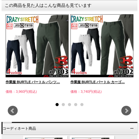
この商品を見た人はこんな商品も見ています
作業服 BURTLE バートル パンツ…
作業服 BURTLE バートル カーゴ…
作
価格：3,960円(税込)
価格：3,740円(税込)
価
コーディネート商品