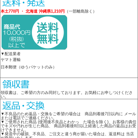
本土770円 ・ 北海道 沖縄県1,210円
（一部離島除く）
▼配送業者
ヤマト運輸
日本郵便（ゆうパケットのみ）
領収書は、ご希望の方のみ同封しております。お気軽にお申しつけくださ
い。
▼不良品のため返品・交換をご希望の場合は 商品到着後7日以内に メール
または電話でご連絡ください。
▼ご使用された商品 (使用後不良品とわかっ た場合を除く)、お客様の責任
でキズや汚れが生じた商品、 商品到着後8日以上経過した商品の返品はお受
けできません。
▼発送中の破損、不良品、ご注文と違う商が届いた場合は、返送料は 当店
が負担いたします。