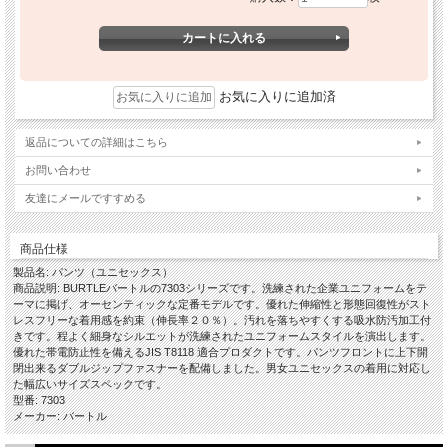
お気に入りに追加済
返品についての詳細はこちら
お問い合わせ
友達にメールですすめる
商品仕様
製品名: パンツ（ユニセックス）
商品説明: BURTLEバートルの7303シリーズです。洗練された企業ユニフォームをテ
ーマに掲げ、オーセンティックな定番モデルです。優れた伸縮性と形態回復性がスト
レスフリーな着用感を約束（伸長率２０％）。汚れを落ちやすくする吸水防汚加工付
きです。程よく細身なシルエットが洗練されたユニフォームスタイルを演出します。
優れた帯電防止性を備えるJIS T8118 適合プロダクトです。パンツフロントに上下開
閉出来るダブルジップファスナーを配備しました。男女ユニセックスの着用に対応し
た幅広いサイズスペックです。
型番: 7303
メーカー: バートル