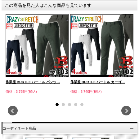
この商品を見た人はこんな商品も見ています
作業服 BURTLE バートル パンツ…
作業服 BURTLE バートル カーゴ…
作
価格：3,795円(税込)
価格：3,740円(税込)
価
コーディネート商品