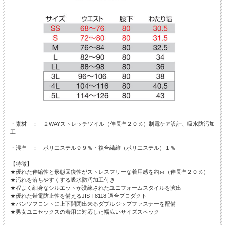
・素材 ： ２WAYストレッチツイル（伸長率２０％）制電ケア設計、吸水防汚加
工
・混率 ： ポリエステル９９％・複合繊維（ポリエステル）１％
【特徴】
★優れた伸縮性と形態回復性がストレスフリーな着用感を約束（伸長率２０％）
★汚れを落ちやすくする吸水防汚加工付き
★程よく細身なシルエットが洗練されたユニフォームスタイルを演出
★優れた帯電防止性を備えるJIS T8118 適合プロダクト
★パンツフロントに上下開閉出来るダブルジップファスナーを配備
★男女ユニセックスの着用に対応した幅広いサイズスペック