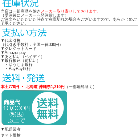
当店は一部商品を除き
メーカー取り寄せしております。
（受注後にメーカーへ発注致します）
ご注文をいただいた時点で在庫切れの場合もございますので、あらかじめご
了承ください。
▼代金引換
（代引き手数料：全国一律330円）
▼クレジットカード
▼Amazonpay
▼あと払い（ペイディ）
▼銀行振込（前払い）
・ゆうちょ銀行
・PayPay銀行
本土770円 ・ 北海道 沖縄県1,210円
（一部離島除く）
▼配送業者
ヤマト運輸