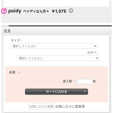
￥1,375
ペイディなら月々
注文
サイズ：
カラー：
在庫:
－
購入数：
枚
お気に入りに追加済