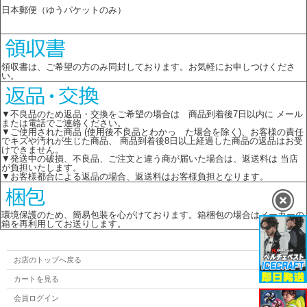
日本郵便（ゆうパケットのみ）
領収書は、ご希望の方のみ同封しております。お気軽にお申しつけくださ
い。
▼不良品のため返品・交換をご希望の場合は 商品到着後7日以内に メール
または電話でご連絡ください。
▼ご使用された商品 (使用後不良品とわかっ た場合を除く)、お客様の責任
でキズや汚れが生じた商品、 商品到着後8日以上経過した商品の返品はお受
けできません。
▼発送中の破損、不良品、ご注文と違う商が届いた場合は、返送料は 当店
が負担いたします。
▼お客様都合による返品の場合、返送料はお客様負担となります。
環境保護のため、簡易包装を心がけております。箱梱包の場合はメーカーの
箱を再利用してお送りします。
お店のトップへ戻る
カートを見る
会員ログイン