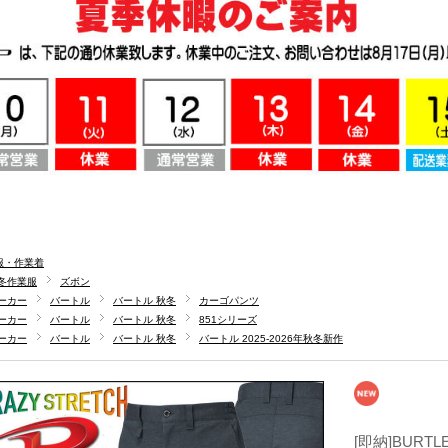
服・作業着
冬作業服
ズボン
ーカー
バートル
バートル 秋冬
カーゴパンツ
ーカー
バートル
バートル 秋冬
851シリーズ
ーカー
バートル
バートル 秋冬
バートル 2025-2026年秋冬新作
[即納]BURT