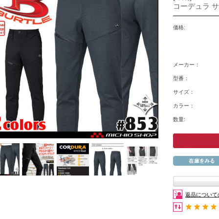
コーデュラ サ
価格:
メーカー：
型番：
サイズ：
カラー：
数量:
返品について