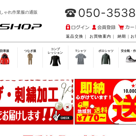
しゃれ作業服の通販
返品交換
｜
お買物案内
｜
納期
｜
お
コンプ
防寒服
つなぎ服
Tシャツ
ポロシャツ
安全靴・作
レッション