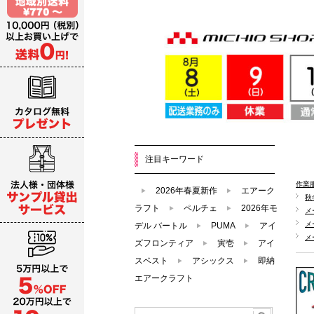
注目キーワード
作業
2026年春夏新作
エアーク
秋
ラフト
ペルチェ
2026年モ
メ
メ
デル バートル
PUMA
アイ
メ
ズフロンティア
寅壱
アイ
スベスト
アシックス
即納
エアークラフト