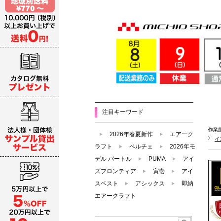
注目キーワード
作業
2026年春夏新作
エアーク
イ
ラフト
ペルチェ
2026年モ
デル バートル
PUMA
アイ
ズフロンティア
寅壱
アイ
スベスト
アシックス
即納
エアークラフト