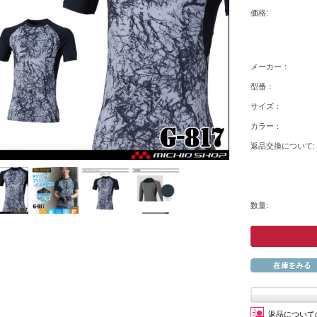
価格:
メーカー：
型番：
サイズ：
カラー：
返品交換について:
数量:
返品について