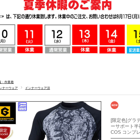
服・作業着
ンナーウェア
インナーウェア涼
[限定色]グラ
ーサポート半袖 
COS コンプ