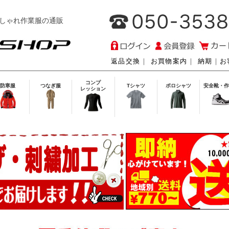
しゃれ作業服の通販
返品交換
｜
お買物案内
｜
納期
｜
お
コンプ
防寒服
つなぎ服
Tシャツ
ポロシャツ
安全靴・作
レッション