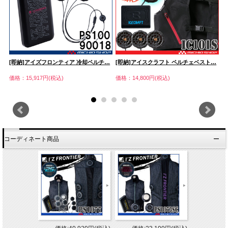
…
[即納]アイズフロンティア 冷却ペルチ…
[即納]アイスクラフト ペルチェベスト…
[
価格：15,917円(税込)
価格：14,800円(税込)
価
コーディネート商品