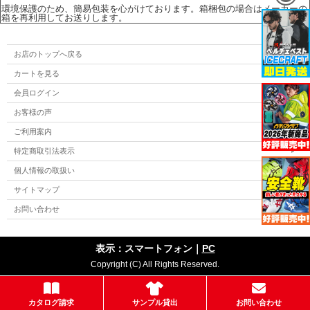
環境保護のため、簡易包装を心がけております。箱梱包の場合はメーカーの
箱を再利用してお送りします。
お店のトップへ戻る
カートを見る
会員ログイン
お客様の声
ご利用案内
特定商取引法表示
個人情報の取扱い
サイトマップ
お問い合わせ
表示：スマートフォン｜
PC
Copyright (C) All Rights Reserved.
カタログ請求
サンプル貸出
お問い合わせ