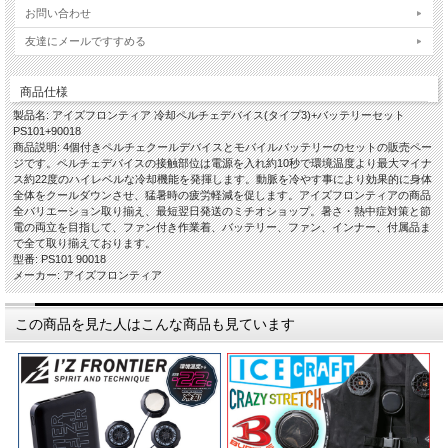
お問い合わせ
友達にメールですすめる
商品仕様
製品名: アイズフロンティア 冷却ペルチェデバイス(タイプ3)+バッテリーセット
PS101+90018
商品説明: 4個付きペルチェクールデバイスとモバイルバッテリーのセットの販売ペー
ジです。ペルチェデバイスの接触部位は電源を入れ約10秒で環境温度より最大マイナ
ス約22度のハイレベルな冷却機能を発揮します。動脈を冷やす事により効果的に身体
全体をクールダウンさせ、猛暑時の疲労軽減を促します。アイズフロンティアの商品
全バリエーション取り揃え、最短翌日発送のミチオショップ。暑さ・熱中症対策と節
電の両立を目指して、ファン付き作業着、バッテリー、ファン、インナー、付属品ま
で全て取り揃えております。
型番: PS101 90018
メーカー: アイズフロンティア
この商品を見た人はこんな商品も見ています