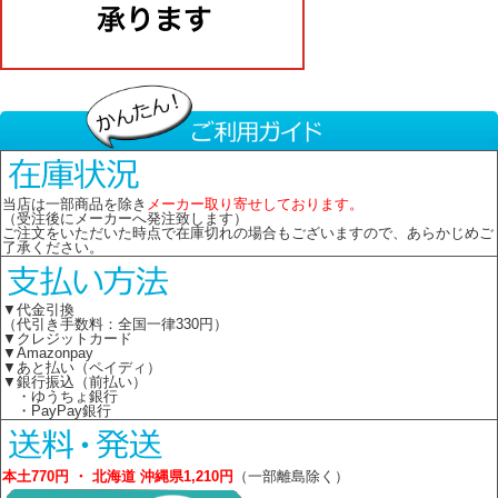
当店は一部商品を除き
メーカー取り寄せしております。
（受注後にメーカーへ発注致します）
ご注文をいただいた時点で在庫切れの場合もございますので、あらかじめご
了承ください。
▼代金引換
（代引き手数料：全国一律330円）
▼クレジットカード
▼Amazonpay
▼あと払い（ペイディ）
▼銀行振込（前払い）
・ゆうちょ銀行
・PayPay銀行
本土770円 ・ 北海道 沖縄県1,210円
（一部離島除く）