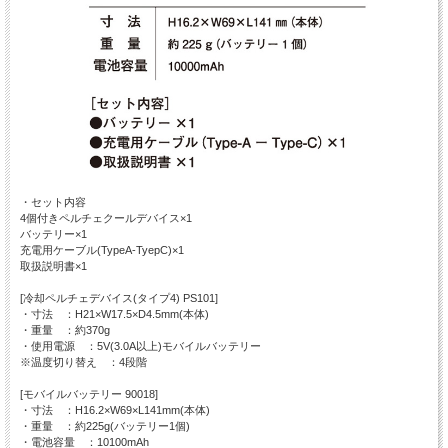
・セット内容
4個付きペルチェクールデバイス×1
バッテリー×1
充電用ケーブル(TypeA-TyepC)×1
取扱説明書×1
[冷却ペルチェデバイス(タイプ4) PS101]
・寸法 ：H21×W17.5×D4.5mm(本体)
・重量 ：約370g
・使用電源 ：5V(3.0A以上)モバイルバッテリー
※温度切り替え ：4段階
[モバイルバッテリー 90018]
・寸法 ：H16.2×W69×L141mm(本体)
・重量 ：約225g(バッテリー1個)
・電池容量 ：10100mAh