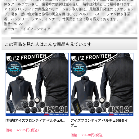
体をクールダウンさせ、猛暑時の疲労軽減を促し、熱中症対策として期待されます。
アイズフロンティアの商品全バリエーション取り揃え、最短翌日発送のミチオショッ
プ。暑さ・熱中症対策と節電の両立を目指して、ペルチェベスト、ファン付き作業
着、バッテリー、ファン、インナー、付属品まで全て取り揃えております。
型番: PS122
メーカー: アイズフロンティア
この商品を見た人はこんな商品も見ています
…
[即納]アイズフロンティア ペルチェ6…
アイズフロンティア ペルチェ6個タイ
[
プ…
価格：32,835円(税込)
価
価格：33,638円(税込)