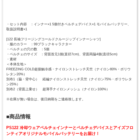
・セット内容 ：インナー×1 5個付きペルチェデバイス×1 モバイルバッテリー、
取扱説明書×1
[122 長袖フリージングコールドクルージップインナーシャツ]
・服のカラー ：99ブラックキャラクター
・ペルチェの穴の数 ：5個
・ペルチェのサイズ ：背面首元1個(直径7cm)、背面両脇4個(直径5cm)
・素材
＜本体生地＞
FREEZING COLD超接触冷感・ナイロンストレッチ天竺（ナイロン80%・ポリウ
レタン20%）
別布1（脇・背中心） 経編ナイロンストレッチ天竺（ナイロン75%・ポリウレタ
ン25%）
別布2（背面上乗せ） 超薄手ナイロンメッシュ（ナイロン100%）
※在庫が無い場合は、後日納期をご連絡致します。
■商品情報
PS122 冷却ウェアペルチェインナーとペルチェデバイスとアイズフロ
ンティアオリジナルモバイルバッテリーをお届け！