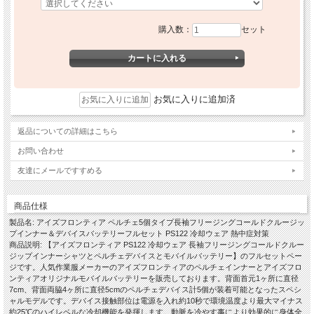
購入数：
セット
お気に入りに追加済
返品についての詳細はこちら
お問い合わせ
友達にメールですすめる
商品仕様
製品名: アイズフロンティア ペルチェ5個タイプ長袖フリージングコールドクルージッ
プインナー＆デバイスバッテリーフルセット PS122 冷却ウェア 熱中症対策
商品説明: 【アイズフロンティア PS122 冷却ウェア 長袖フリージングコールドクルー
ジップインナーシャツとペルチェデバイスとモバイルバッテリー】のフルセットペー
ジです。人気作業服メーカーのアイズフロンティアのペルチェインナーとアイズフロ
ンティアオリジナルモバイルバッテリーを販売しております。背面首元1ヶ所に直径
7cm、背面両脇4ヶ所に直径5cmのペルチェデバイス計5個が装着可能となったスペシ
ャルモデルです。デバイス接触部位は電源を入れ約10秒で環境温度より最大マイナス
約25℃のハイレベルな冷却機能を発揮します。動脈を冷やす事により効果的に身体全