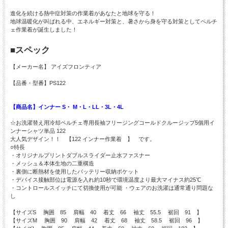
進化を続ける熱中症対策の作業着があなたと地球を守る！
地球温暖化が叫ばれる中、エネルギー対策と、暑さから身を守る対策としてペルチ
ェ作業着が誕生しました！
■スペック
【メーカー名】 アイズフロンティア
【品番・型番】PS122
【商品名】インナー S・ M・L・LL・3L・4L
☆お洗濯替え用冷却ペルチェ専用長袖フリージングコールドクルージップ5個用イ
ンナーシャツ単品 122
大人気デザイン！！ 【122 インナー作業着 】 です。
○特長
・オリジナルプリントダブルスライダー止水ファスナー
・メッシュ＆本体生地の二重構造
・裏側に断熱材を使用したバッテリー収納ポケット
・デバイス接触部位は電源を入れ約10秒で環境温度より最大マイナス約25℃
・コントロールスイッチにて切換使用が可能 ・ウェアのお洗濯は通常通り問題な
し
【サイズS 胸囲 85 肩幅 40 着丈 66 袖丈 55.5 裾回 91 】
【サイズM 胸囲 90 肩幅 42 着丈 68 袖丈 58.5 裾回 96 】