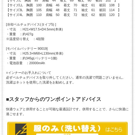
【サイズL 胸囲 95 肩幅 44 着丈 69 袖丈 60 裾回 102 】
【サイズLL 胸囲 100 肩幅 46 着丈 70 袖丈 61 裾回 108 】
【サイズ3L 胸囲 105 肩幅 48 着丈 71 袖丈 61 裾回 114 】
【サイズ4L 胸囲 110 肩幅 50 着丈 72 袖丈 62 裾回 120 】
[冷却ペルチェデバイス(タイプ5) ]
・寸法 ：H21×W17.5×D4.5mm(本体)
・重量 ：約427g
※温度切り替え ：4段階
[モバイルバッテリー 90019]
・寸法 ：H25.3×W68×L130mm(本体)
・重量 ：約345g(バッテリー1個)
・電池容量 ：20000mAh
○インナーのお手入れについて
必ずペルチェデバイスを取り外してください。通常の洗濯で問題ございません。
洗濯はネットを使用した洗濯をお勧めします。
■スタッフからのワンポイントアドバイス
快適ウェアと併用することが可能な最適設計です。併用することで、さらに快適に
過ごせます。