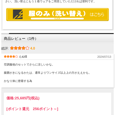
さい。 洗い替えにもう１着ウェアをご用意していただければ便利です。
商品レビュー（1件）
総評:
4.0
えぬ様
2024/07/13
空調服他のセットでさらに涼しいかな。
腹囲がきになるかたは、通常よりワンサイズ以上上の方がええかも。
かなり体に密着する為
価格:
25,685円
(税込)
[ポイント還元 256ポイント～]