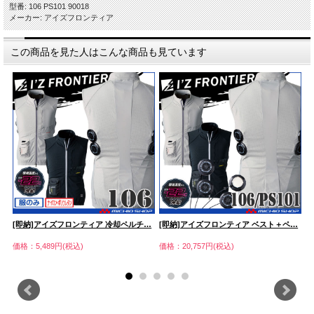
型番: 106 PS101 90018
メーカー: アイズフロンティア
この商品を見た人はこんな商品も見ています
…
[即納]アイズフロンティア 冷却ペルチ…
[即納]アイズフロンティア ベスト＋ペ…
[
価格：5,489円(税込)
価格：20,757円(税込)
価