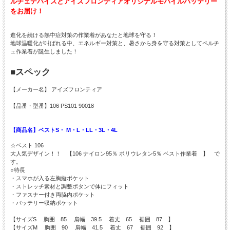
ルチェデバイスとアイズフロンティアオリジナルモバイルバッテリー
をお届け！
進化を続ける熱中症対策の作業着があなたと地球を守る！
地球温暖化が叫ばれる中、エネルギー対策と、暑さから身を守る対策としてペルチ
ェ作業着が誕生しました！
■スペック
【メーカー名】 アイズフロンティア
【品番・型番】106 PS101 90018
【商品名】ベストS・ M・L・LL・3L・4L
☆ベスト 106
大人気デザイン！！ 【106 ナイロン95％ ポリウレタン5％ ベスト作業着 】 で
す。
○特長
・スマホが入る左胸縦ポケット
・ストレッチ素材と調整ボタンで体にフィット
・ファスナー付き両脇内ポケット
・バッテリー収納ポケット
【サイズS 胸囲 85 肩幅 39.5 着丈 65 裾囲 87 】
【サイズM 胸囲 90 肩幅 41.5 着丈 67 裾囲 92 】