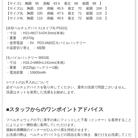
【サイズL 胸囲 95 肩幅 43.5 着丈 68 裾囲 98 】
【サイズLL 胸囲 100 肩幅 45.5 着丈 70 裾囲 104 】
【サイズ3L 胸囲 105 肩幅 47.5 着丈 71 裾囲 110 】
【サイズ4L 胸囲 110 肩幅 49.5 着丈 72 裾囲 116 】
[冷却ペルチェデバイス(タイプ4) PS101]
・寸法 ：H21×W17.5×D4.5mm(本体)
・重量 ：約370g
・使用電源 ：5V PD3.0A対応モバイルバッテリー
※温度切り替え ：4段階
[モバイルバッテリー 90018]
・寸法 ：H16.2×W69×L141mm(本体)
・重量 ：約225g(バッテリー1個)
・電池容量 ：10600mAh
○ベストのお手入れについて
必ずペルチェデバイスを取り外してください。通常の洗濯で問題ございません。
洗濯はネットを使用した洗濯をお勧めします。
■スタッフからのワンポイントアドバイス
フペルチェウェアの下に薄手の体にフィットした下着（インナー）を着用すること
によりより一層快適に着用していただけます。
接触冷感機能のインナーがひんやり感を持続させます。
お洗濯の際は、ペルチェデバイスなどの部品を取り除き、服だけをお洗濯してくだ