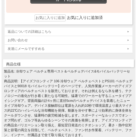
お気に入りに追加済
返品についての詳細はこちら
お問い合わせ
友達にメールですすめる
商品仕様
製品名: 冷却ウェア ペルチェ専用ベスト＆ペルチェデバイス&モバイルバッテリーセ
ット
商品説明: 【アイズフロンティア 106 冷却ウェア ペルチェベストとPS101 ペルチェデ
バイスと90018 モバイルバッテリー】のページです。人気作業服メーカーのアイズフ
ロンティアのペルチェベストを販売しております。それは例えるなら氷を纏う。テク
ノロジーの進化が行き着く新たなる可能性。猛暑でのワーカーを守るニュータイプア
イシングギア。背面両脇の計4ヶ所に直径5cmのペルチェデバイスを装着したニュー
タイプ冷却ウェア。デバイス接触部位は電源を入れ約10秒で環境温度より最大マイナ
ス約22℃のハイレベルな冷却機能を発揮。動脈を冷やす事により効果的に身体全体を
クールダウンさせ、猛暑時の疲労軽減を促します。スポーティーなルックスでオン・
オフ問わず、ゴルフ等あらゆるシーンでその真価を発揮します。アイズフロンティア
の商品全バリエーション取り揃え、最短翌日発送のミチオショップ。暑さ・熱中症対
策と節電の両立を目指して、ペルチェベスト、ファン付き作業着、バッテリー、ファ
ン、インナー、付属品まで全て取り揃えております。