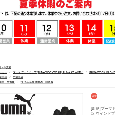
服・作業着
ーカー
プーマ ワークウェア(PUMA WORKWEAR) PUMA.AT WORK.
PUMA WORK GL
業手袋
防寒手袋
寒着・防寒服
2025年新作 防寒着・防寒服
[即納]プーマ P
双 ウインド