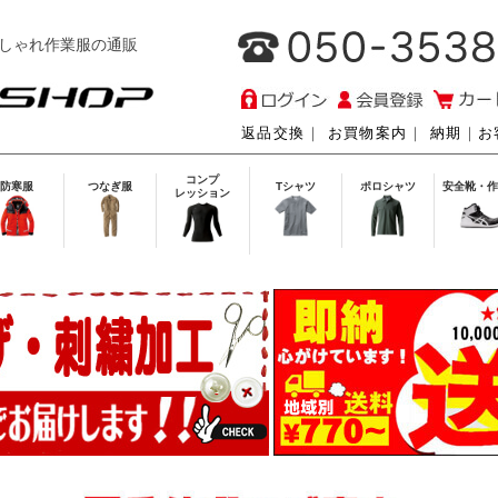
しゃれ作業服の通販
返品交換
｜
お買物案内
｜
納期
｜
お
コンプ
防寒服
つなぎ服
Tシャツ
ポロシャツ
安全靴・作
レッション