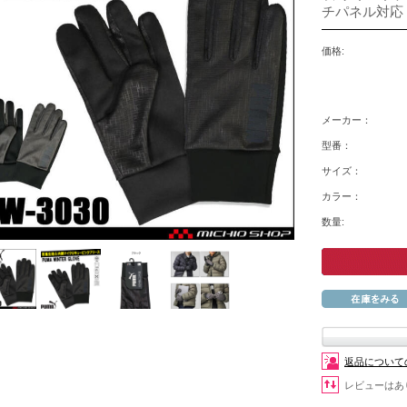
チパネル対応 
価格:
メーカー：
型番：
サイズ：
カラー：
数量:
返品について
レビューはあ