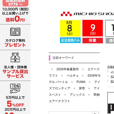
注目キーワード
作業
2026年春夏新作
エアーク
メ
ラフト
ペルチェ
2026年モ
作
防
デル バートル
PUMA
アイ
ズフロンティア
寅壱
アイ
スベスト
アシックス
即納
エアークラフト