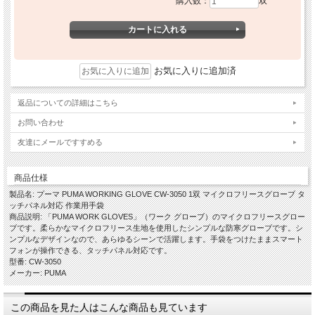
購入数：
双
お気に入りに追加済
返品についての詳細はこちら
お問い合わせ
友達にメールですすめる
商品仕様
製品名: プーマ PUMA WORKING GLOVE CW-3050 1双 マイクロフリースグローブ タ
ッチパネル対応 作業用手袋
商品説明: 「PUMA WORK GLOVES」（ワーク グローブ）のマイクロフリースグロー
ブです。柔らかなマイクロフリース生地を使用したシンプルな防寒グローブです。シ
ンプルなデザインなので、あらゆるシーンで活躍します。手袋をつけたままスマート
フォンが操作できる、タッチパネル対応です。
型番: CW-3050
メーカー: PUMA
この商品を見た人はこんな商品も見ています