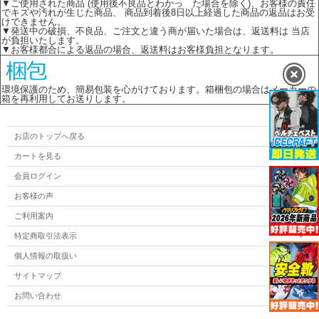
▼ご使用された商品 (使用後不良品とわかっ た場合を除く)、お客様の責任
でキズや汚れが生じた商品、 商品到着後8日以上経過した商品の返品はお受
けできません。
▼発送中の破損、不良品、ご注文と違う商が届いた場合は、返送料は 当店
が負担いたします。
▼お客様都合による返品の場合、返送料はお客様負担となります。
環境保護のため、簡易包装を心がけております。箱梱包の場合はメーカーの
箱を再利用してお送りします。
お店のトップへ戻る
カートを見る
会員ログイン
お客様の声
ご利用案内
特定商取引法表示
個人情報の取扱い
サイトマップ
お問い合わせ