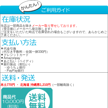
当店は一部商品を除き
メーカー取り寄せしております。
（受注後にメーカーへ発注致します）
ご注文をいただいた時点で在庫切れの場合もございますので、あらかじめご
了承ください。
▼代金引換
（代引き手数料：全国一律330円）
▼クレジットカード
▼Amazonpay
▼あと払い（ペイディ）
▼銀行振込（前払い）
・ゆうちょ銀行
・PayPay銀行
本土770円 ・ 北海道 沖縄県1,210円
（一部離島除く）