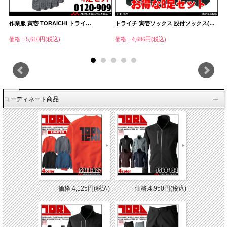
…
作業服 寅壱 TORAICHI トライ…
トライチ 寅壱ソックス 股付ソックス(…
ト
価格：5,610円(税込)
価格：4,686円(税込)
価
コーディネート商品
価格:4,125円(税込)
価格:4,950円(税込)