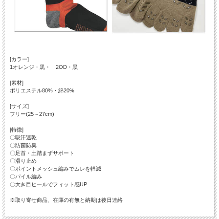
[カラー]
1オレンジ・黒・ 2OD・黒
[素材]
ポリエステル80%・綿20%
[サイズ]
フリー(25～27cm)
[特徴]
〇吸汗速乾
〇防菌防臭
〇足首・土踏まずサポート
〇滑り止め
〇ポイントメッシュ編みでムレを軽減
〇パイル編み
〇大き目ヒールでフィット感UP
※取り寄せ商品、在庫の有無と納期は後日連絡