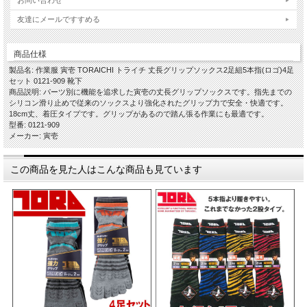
友達にメールですすめる
商品仕様
製品名: 作業服 寅壱 TORAICHI トライチ 丈長グリップソックス2足組5本指(ロゴ)4足
セット 0121-909 靴下
商品説明: パーツ別に機能を追求した寅壱の丈長グリップソックスです。指先までの
シリコン滑り止めで従来のソックスより強化されたグリップ力で安全・快適です。
18cm丈、着圧タイプです。グリップがあるので踏ん張る作業にも最適です。
型番: 0121-909
メーカー: 寅壱
この商品を見た人はこんな商品も見ています