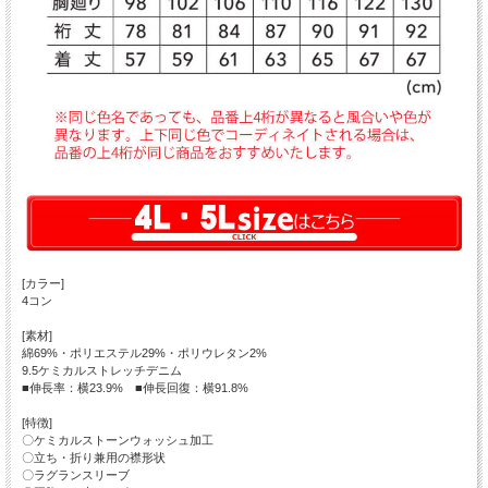
[カラー]
4コン
[素材]
綿69%・ポリエステル29%・ポリウレタン2%
9.5ケミカルストレッチデニム
■伸長率：横23.9% ■伸長回復：横91.8%
[特徴]
〇ケミカルストーンウォッシュ加工
〇立ち・折り兼用の襟形状
〇ラグランスリーブ