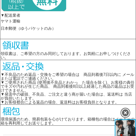
▼配送業者
ヤマト運輸
日本郵便（ゆうパケットのみ）
領収書は、ご希望の方のみ同封しております。お気軽にお申しつけくださ
い。
▼不良品のため返品・交換をご希望の場合は 商品到着後7日以内に メール
または電話でご連絡ください。
▼ご使用された商品 (使用後不良品とわかっ た場合を除く)、お客様の責任
でキズや汚れが生じた商品、 商品到着後8日以上経過した商品の返品はお受
けできません。
▼発送中の破損、不良品、ご注文と違う商が届いた場合は、返送料は 当店
が負担いたします。
▼お客様都合による返品の場合、返送料はお客様負担となります。
環境保護のため、簡易包装を心がけております。箱梱包の場合はメーカーの
箱を再利用してお送りします。