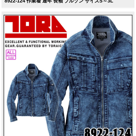
8922-124 作業着 通年 長袖 ブルゾン サイズS～3L