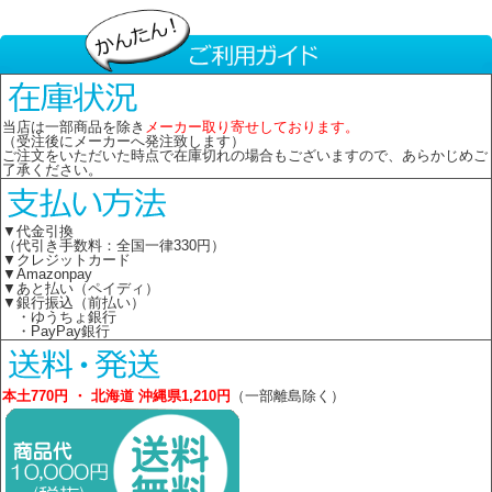
当店は一部商品を除き
メーカー取り寄せしております。
（受注後にメーカーへ発注致します）
ご注文をいただいた時点で在庫切れの場合もございますので、あらかじめご
了承ください。
▼代金引換
（代引き手数料：全国一律330円）
▼クレジットカード
▼Amazonpay
▼あと払い（ペイディ）
▼銀行振込（前払い）
・ゆうちょ銀行
・PayPay銀行
本土770円 ・ 北海道 沖縄県1,210円
（一部離島除く）