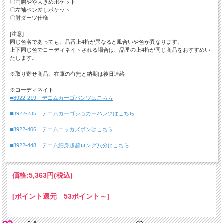
〇両胸やや大きめポケット
〇左袖ペン差しポケット
〇肘ダーツ仕様
[注意]
同じ色名であっても、品番上4桁が異なると風合いや色が異なります。
上下同じ色でコーディネイトされる場合は、品番の上4桁が同じ商品をおすすめい
たします。
※取り寄せ商品、在庫の有無と納期は後日連絡
※コーディネイト
■8922-219 デニムカーゴパンツはこちら
■8922-235 デニムカーゴジョガーパンツはこちら
■8922-406 デニムニッカズボンはこちら
■8922-448 デニム細身超超ロング八分はこちら
価格:
5,363円
(税込)
[ポイント還元 53ポイント～]