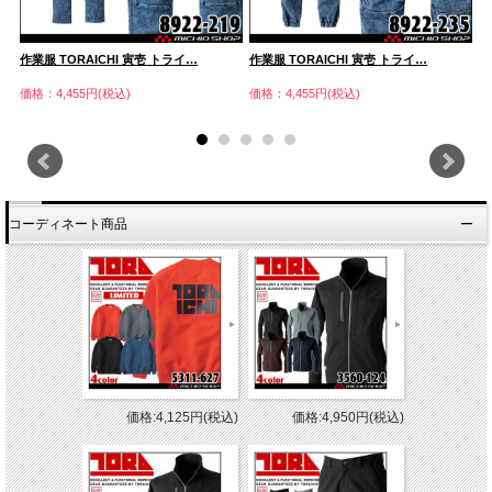
作業服 TORAICHI 寅壱 トライ…
作業服 TORAICHI 寅壱 トライ…
作
価格：4,455円(税込)
価格：4,455円(税込)
価
コーディネート商品
価格:4,125円(税込)
価格:4,950円(税込)