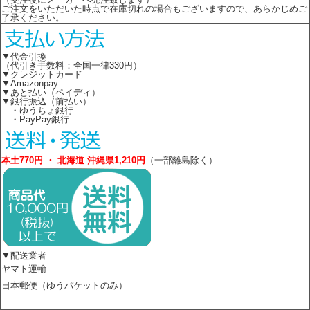
ご注文をいただいた時点で在庫切れの場合もございますので、あらかじめご
了承ください。
▼代金引換
（代引き手数料：全国一律330円）
▼クレジットカード
▼Amazonpay
▼あと払い（ペイディ）
▼銀行振込（前払い）
・ゆうちょ銀行
・PayPay銀行
本土770円 ・ 北海道 沖縄県1,210円
（一部離島除く）
▼配送業者
ヤマト運輸
日本郵便（ゆうパケットのみ）