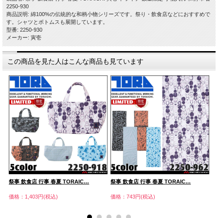
2250-930
商品説明: 綿100%の伝統的な和柄小物シリーズです。祭り・飲食店などにおすすめで
す。シャツとボトムスも展開しています。
型番: 2250-930
メーカー: 寅壱
この商品を見た人はこんな商品も見ています
祭事 飲食店 行事 春夏 TORAIC…
祭事 飲食店 行事 春夏 TORAIC…
作
価格：1,403円(税込)
価格：743円(税込)
価