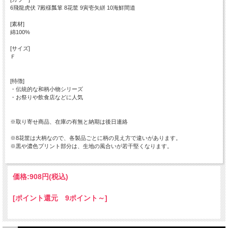
6飛龍虎伏 7殿様瓢箪 8花筐 9寅壱矢絣 10海鮮間道
[素材]
綿100%
[サイズ]
Ｆ
[特徴]
・伝統的な和柄小物シリーズ
・お祭りや飲食店などに人気
※取り寄せ商品、在庫の有無と納期は後日連絡
※8花筐は大柄なので、各製品ごとに柄の見え方で違いがあります。
※黒や濃色プリント部分は、生地の風合いが若干堅くなります。
価格:
908円
(税込)
[ポイント還元 9ポイント～]