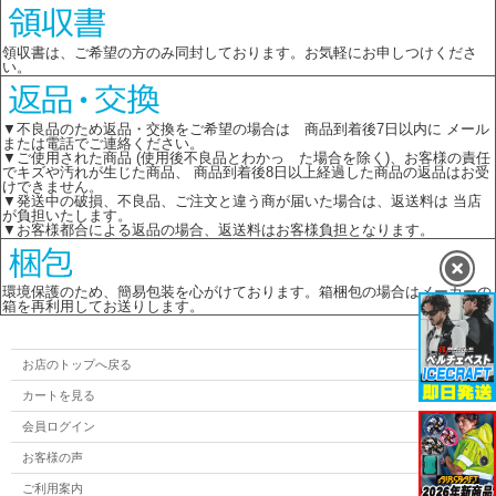
領収書は、ご希望の方のみ同封しております。お気軽にお申しつけくださ
い。
▼不良品のため返品・交換をご希望の場合は 商品到着後7日以内に メール
または電話でご連絡ください。
▼ご使用された商品 (使用後不良品とわかっ た場合を除く)、お客様の責任
でキズや汚れが生じた商品、 商品到着後8日以上経過した商品の返品はお受
けできません。
▼発送中の破損、不良品、ご注文と違う商が届いた場合は、返送料は 当店
が負担いたします。
▼お客様都合による返品の場合、返送料はお客様負担となります。
環境保護のため、簡易包装を心がけております。箱梱包の場合はメーカーの
箱を再利用してお送りします。
お店のトップへ戻る
カートを見る
会員ログイン
お客様の声
ご利用案内