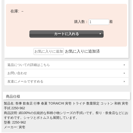
在庫:
－
購入数：
着
お気に入りに追加済
返品についての詳細はこちら
お問い合わせ
友達にメールですすめる
商品仕様
製品名: 祭事 飲食店 行事 春夏 TORAICHI 寅壱 トライチ 数量限定 コットン 和柄 寅壱
手拭 2250-962
商品説明: 綿100%の伝統的な和柄小物シリーズの手拭いです。祭り・飲食店などにお
すすめです。シャツとボトムスも展開しています。
型番: 2250-962
メーカー: 寅壱