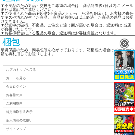
▼不良品のため返品・交換をご希望の場合は 商品到着後7日以内に メール
または電話でご連絡ください。
▼ご使用された商品 (使用後不良品とわかっ た場合を除く)、お客様の責任
でキズや汚れが生じた商品、 商品到着後8日以上経過した商品の返品はお受
けできません。
▼発送中の破損、不良品、ご注文と違う商が届いた場合は、返送料は 当店
が負担いたします。
▼お客様都合による返品の場合、返送料はお客様負担となります。
環境保護のため、簡易包装を心がけております。箱梱包の場合はメーカーの
箱を再利用してお送りします。
お店のトップへ戻る
カートを見る
会員ログイン
お客様の声
ご利用案内
特定商取引法表示
個人情報の取扱い
サイトマップ