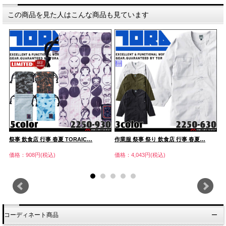
この商品を見た人はこんな商品も見ています
祭事 飲食店 行事 春夏 TORAIC…
作業服 祭事 祭り 飲食店 行事 春夏…
祭
価格：908円(税込)
価格：4,043円(税込)
価
コーディネート商品