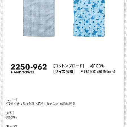
[カラー]
6飛龍虎伏 7殿様瓢箪 8花筐 9寅壱矢絣 10海鮮間道
[素材]
綿100%
[サイズ]