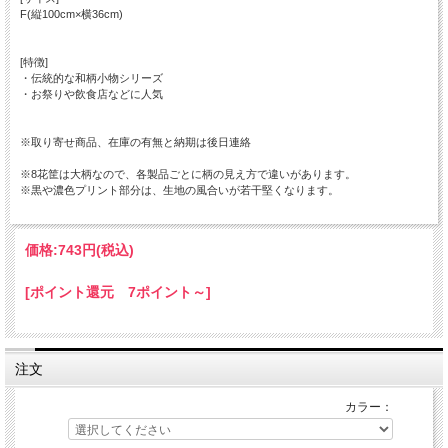
F(縦100cm×横36cm)
[特徴]
・伝統的な和柄小物シリーズ
・お祭りや飲食店などに人気
※取り寄せ商品、在庫の有無と納期は後日連絡
※8花筐は大柄なので、各製品ごとに柄の見え方で違いがあります。
※黒や濃色プリント部分は、生地の風合いが若干堅くなります。
価格:
743円
(税込)
[ポイント還元 7ポイント～]
注文
カラー：