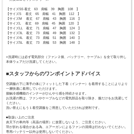
【サイズSS 着丈 63 肩幅 39 胸囲 108 】
【サイズS 着丈 65 肩幅 41 胸囲 112 】
【サイズM 着丈 67 肩幅 43 胸囲 116 】
【サイズL 着丈 69 肩幅 45 胸囲 120 】
【サイズLL 着丈 71 肩幅 47 胸囲 124 】
【サイズ3L 着丈 73 肩幅 49 胸囲 132 】
【サイズ4L 着丈 73 肩幅 51 胸囲 140 】
【サイズ5L 着丈 73 肩幅 53 胸囲 148 】
○洗濯時には必ず電気部分（ファン２個、バッテリー、ケーブル）を全て取り外し
本体ウェアだけ洗濯してください。
■スタッフからのワンポイントアドバイス
空調服の下に薄手の体にフィットした下着（インナー）を着用することによりより
一層快適に着用していただけます。
接触冷感機能のインナーがひんやり感を持続させます。
お洗濯の際は、ファンやケーブルなどの電気部品を取り除き、服だけをお洗濯して
ください。
洗い替えにもう１着空調服をご用意していただければ便利です。
■取扱い上のご注意
炎天下の車内等（高温の場所）に放置しないよう、ご注意ください。
羽が折れる場合がある為、エアーガンによるファンの清掃は行わないでください。
専用バッテリー以外は使用しないでください。