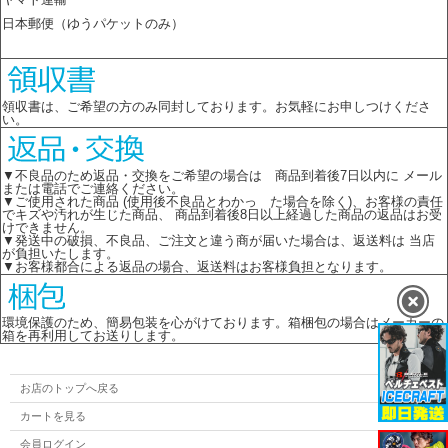
日本郵便（ゆうパケットのみ）
領収書は、ご希望の方のみ同封しております。お気軽にお申しつけくださ
い。
▼不良品のため返品・交換をご希望の場合は 商品到着後7日以内に メール
または電話でご連絡ください。
▼ご使用された商品 (使用後不良品とわかっ た場合を除く)、お客様の責任
でキズや汚れが生じた商品、 商品到着後8日以上経過した商品の返品はお受
けできません。
▼発送中の破損、不良品、ご注文と違う商が届いた場合は、返送料は 当店
が負担いたします。
▼お客様都合による返品の場合、返送料はお客様負担となります。
環境保護のため、簡易包装を心がけております。箱梱包の場合はメーカーの
箱を再利用してお送りします。
お店のトップへ戻る
カートを見る
会員ログイン