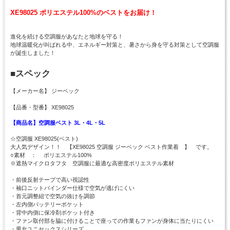
XE98025 ポリエステル100%のベストをお届け！
進化を続ける空調服があなたと地球を守る！
地球温暖化が叫ばれる中、エネルギー対策と、暑さから身を守る対策として空調服
が誕生しました！
■スペック
【メーカー名】 ジーベック
【品番・型番】 XE98025
【商品名】空調服ベスト 3L・4L・5L
☆空調服 XE98025(ベスト)
大人気デザイン！！ 【XE98025 空調服 ジーベック ベスト作業着 】 です。
○素材 ： ポリエステル100%
※遮熱マイクロタフタ 空調服に最適な高密度ポリエステル素材
・前後反射テープで高い視認性
・袖口ニットバインダー仕様で空気が逃げにくい
・首元調整紐で空気の抜けを調節
・左内側バッテリーポケット
・背中内側に保冷剤ポケット付き
・ファン取付部を脇に付けることで座っての作業もファンが身体に当たりにくい
・男女ユニセックスシリーズ