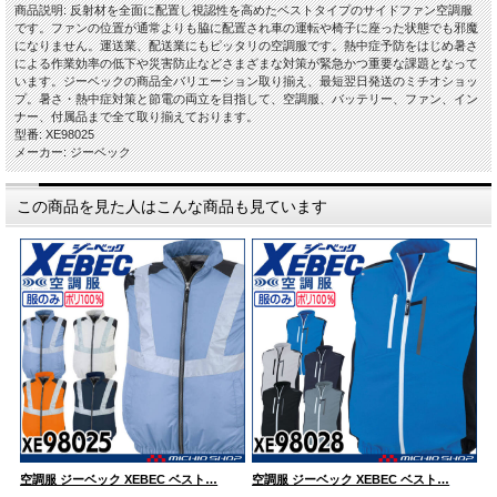
商品説明: 反射材を全面に配置し視認性を高めたベストタイプのサイドファン空調服
です。ファンの位置が通常よりも脇に配置され車の運転や椅子に座った状態でも邪魔
になりません。運送業、配送業にもピッタリの空調服です。熱中症予防をはじめ暑さ
による作業効率の低下や災害防止などさまざまな対策が緊急かつ重要な課題となって
います。ジーベックの商品全バリエーション取り揃え、最短翌日発送のミチオショッ
プ。暑さ・熱中症対策と節電の両立を目指して、空調服、バッテリー、ファン、イン
ナー、付属品まで全て取り揃えております。
型番: XE98025
メーカー: ジーベック
この商品を見た人はこんな商品も見ています
空調服 ジーベック XEBEC ベスト…
空調服 ジーベック XEBEC ベスト…
空