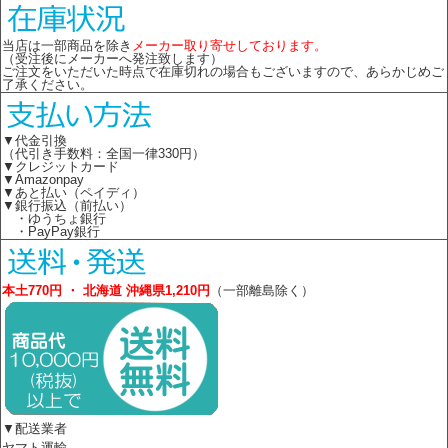
当店は一部商品を除き
メーカー取り寄せしております。
（受注後にメーカーへ発注致します）
ご注文をいただいた時点で在庫切れの場合もございますので、あらかじめご
了承ください。
▼代金引換
（代引き手数料：全国一律330円）
▼クレジットカード
▼Amazonpay
▼あと払い（ペイディ）
▼銀行振込（前払い）
・ゆうちょ銀行
・PayPay銀行
本土770円 ・ 北海道 沖縄県1,210円
（一部離島除く）
▼配送業者
ヤマト運輸