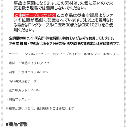
・カラー ：22シルバーグレー 19ディープネイビー 82オレンジ 42サックス
・素材 ：遮熱マイクロタフタ
・混率 ：ポリエステル100%
・高い再帰反射テープ
・紫外線カット UPF50+
・樹脂ファスナー
※在庫が無い場合は、後日納期をご連絡致します
■商品情報